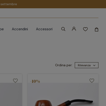
 1 settembre
ipe
Accendini
Accessori
Ordina per:
Rilevanza
favorite_border
-10%
favorite_border