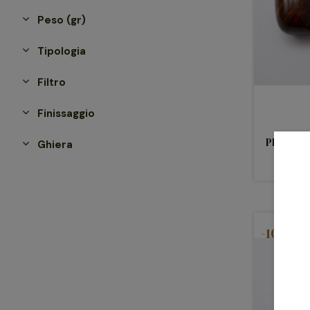
Peso (gr)
Tipologia
Filtro
Finissaggio
PIPA CH
Ghiera
-10%