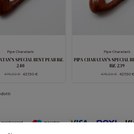
Pipe Charatan's
Pipe Charatan's
ATAN'S SPECIAL BENT PEAR Rif.
PIPA CHARATAN'S SPECIAL B
240
Rif. 239
475,00 €
427,50 €
475,00 €
427,50 
odotti