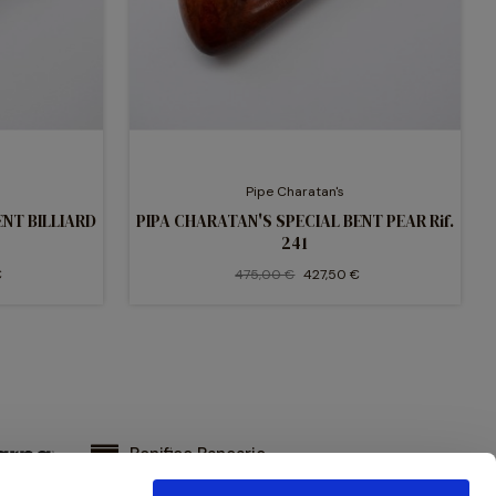
Pipe Charatan's
ENT BILLIARD
PIPA CHARATAN'S SPECIAL BENT PEAR Rif.
241
€
475,00 €
427,50 €
Bonifico Bancario