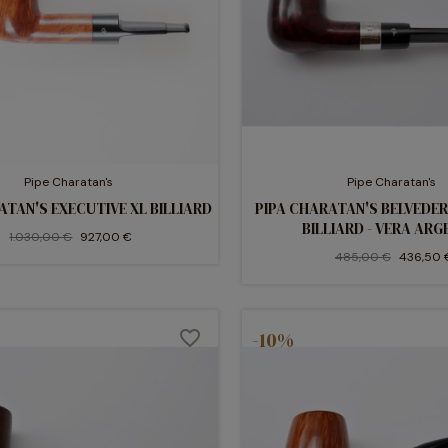
Pipe Charatan's
Pipe Charatan's
ATAN'S EXECUTIVE XL BILLIARD
PIPA CHARATAN'S BELVEDER
BILLIARD - VERA AR
1.030,00 €
927,00 €
485,00 €
436,50 
favorite_border
-10%