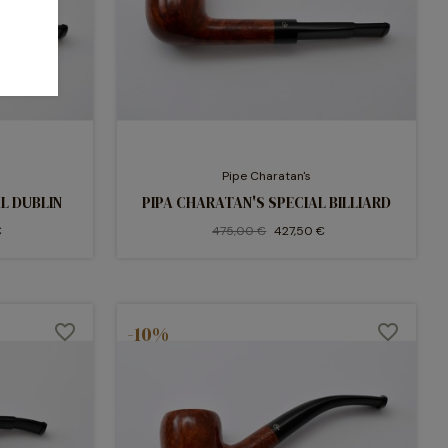
Pipe Charatan's
L DUBLIN
PIPA CHARATAN'S SPECIAL BILLIARD
€
475,00 €
427,50 €
favorite_border
-10%
favorite_border