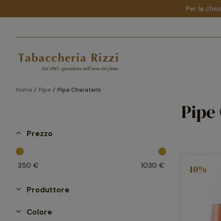
Per la chiu
Home
Pipe
Pipe Charatan's
Pipe
Prezzo
350
€
1030
€
-10%
Produttore
Colore