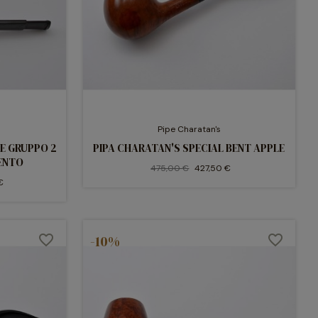
Pipe Charatan's
E GRUPPO 2
PIPA CHARATAN'S SPECIAL BENT APPLE
GENTO
475,00 €
427,50 €
€
favorite_border
-10%
favorite_border