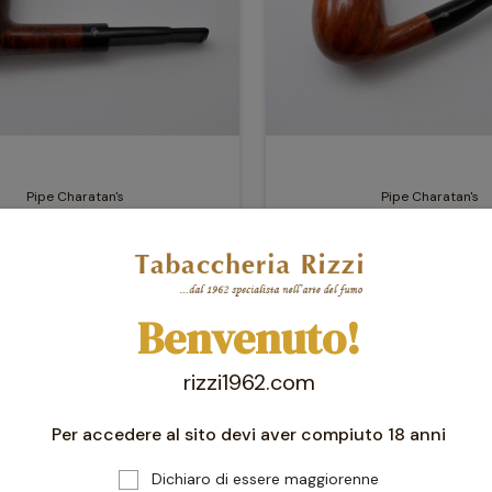
Pipe Charatan's
Pipe Charatan's
ARATAN'S PERFECTION DUBLIN
PIPA CHARATAN'S SPECIAL B
Rif. 237
460,00 €
414,00 €
475,00 €
427,50 
Benvenuto!
favorite_border
-10%
rizzi1962.com
Per accedere al sito devi aver compiuto 18 anni
Dichiaro di essere maggiorenne