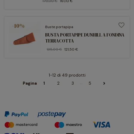
179,00 €
161,10 €
-10%
favorite_border
Buste portapipa
BUSTA PORTAPIPE DUNHILL A FONDINA
TERRACOTTA
135,00 €
121,50 €
1-12 di 49 prodotti
…
Pagina
1
2
3
5