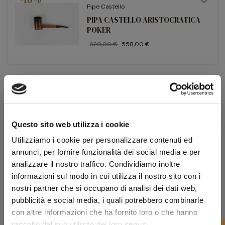
Pipe Castello
PIPA CASTELLO ARISTOCRATICA
POKER
620,00 €
558,00 €
-10%
favorite_border
Pipe Castello
PIPA CASTELLO OLD ROCK BRIAR KK
POKER
Questo sito web utilizza i cookie
380,00 €
342,00 €
Utilizziamo i cookie per personalizzare contenuti ed
annunci, per fornire funzionalità dei social media e per
analizzare il nostro traffico. Condividiamo inoltre
informazioni sul modo in cui utilizza il nostro sito con i
-10%
favorite_border
Pipe Castello
nostri partner che si occupano di analisi dei dati web,
PIPA CASTELLO SEA ROCK BRIAR KK
pubblicità e social media, i quali potrebbero combinarle
POKER
con altre informazioni che ha fornito loro o che hanno
raccolto dal suo utilizzo dei loro servizi.
380,00 €
342,00 €