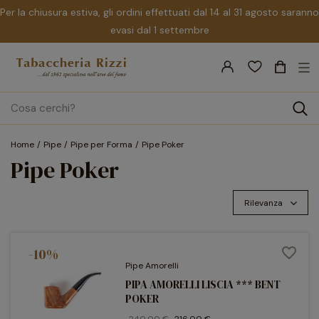
Per la chiusura estiva, gli ordini effettuati dal 14 al 31 agosto saranno
evasi dal 1 settembre
nav
☰
Tog
search
Home
Pipe
Pipe per Forma
Pipe Poker
Pipe Poker
Rilevanza
-10%
favorite_border
Pipe Amorelli
PIPA AMORELLI LISCIA *** BENT
POKER
240,00 €
216,00 €