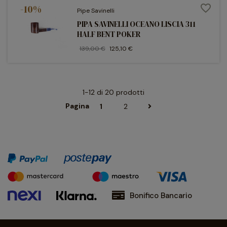
-10%
favorite_border
Pipe Savinelli
PIPA SAVINELLI OCEANO LISCIA 311
HALF BENT POKER
139,00 €
125,10 €
1-12 di 20 prodotti
Pagina
1
2
Bonifico Bancario