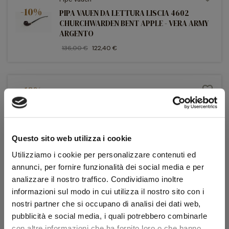
-10%
PIPA VAUEN DA LETTURA LISCIA 4602
CHURCHWARDEN BENT APPLE - VERA ARMY
ARGENTO
136,00 €
122,40 €
-10%
favorite_border
Pipe Vauen
PIPA VAUEN LIME 783 LOVAT
146,00 €
131,40 €
Questo sito web utilizza i cookie
Utilizziamo i cookie per personalizzare contenuti ed
annunci, per fornire funzionalità dei social media e per
analizzare il nostro traffico. Condividiamo inoltre
favorite_border
informazioni sul modo in cui utilizza il nostro sito con i
-10%
Pipe Vauen
nostri partner che si occupano di analisi dei dati web,
PIPA VAUEN NEW YORK 127 BILLIARD -
pubblicità e social media, i quali potrebbero combinarle
VERA ARMY ARGENTO
con altre informazioni che ha fornito loro o che hanno