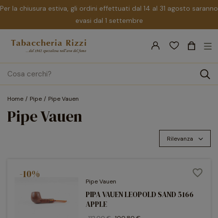
Per la chiusura estiva, gli ordini effettuati dal 14 al 31 agosto saranno
evasi dal 1 settembre
nav
☰
Tog
search
Home
Pipe
Pipe Vauen
Pipe Vauen
Rilevanza
-10%
favorite_border
Pipe Vauen
PIPA VAUEN LEOPOLD SAND 5166
APPLE
112,00 €
100,80 €