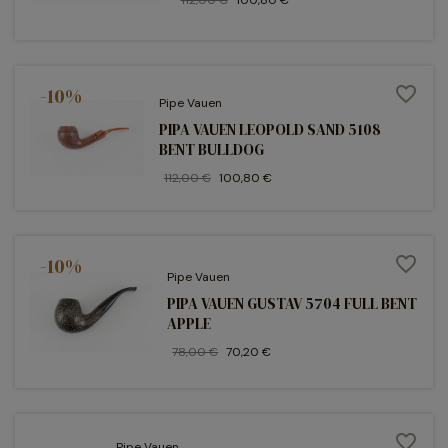
-10%
favorite_border
Pipe Vauen
PIPA VAUEN LEOPOLD SAND 5108
BENT BULLDOG
112,00 €
100,80 €
-10%
favorite_border
Pipe Vauen
PIPA VAUEN GUSTAV 5704 FULL BENT
APPLE
78,00 €
70,20 €
favorite_border
Pipe Vauen