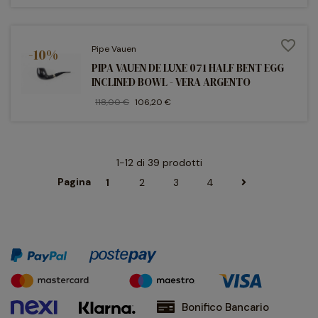
favorite_border
Pipe Vauen
-10%
PIPA VAUEN DE LUXE 071 HALF BENT EGG
INCLINED BOWL - VERA ARGENTO
118,00 €
106,20 €
1-12 di 39 prodotti
Pagina
1
2
3
4
Bonifico Bancario