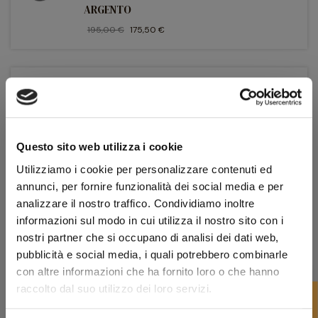
ARGENTO
195,00 €
175,50 €
favorite_border
-10%
Pipe Peterson
PIPA PETERSON KILLARNEY EBONY 80B
BENT RHODESIAN
140,00 €
126,00 €
Questo sito web utilizza i cookie
Utilizziamo i cookie per personalizzare contenuti ed
annunci, per fornire funzionalità dei social media e per
favorite_border
analizzare il nostro traffico. Condividiamo inoltre
Pipe Peterson
-10%
informazioni sul modo in cui utilizza il nostro sito con i
PIPA PETERSON ROYAL IRISH 999 BENT
RHODESIAN - SPIGOT ARGENTO
nostri partner che si occupano di analisi dei dati web,
pubblicità e social media, i quali potrebbero combinarle
350,00 €
315,00 €
con altre informazioni che ha fornito loro o che hanno
raccolto dal suo utilizzo dei loro servizi.
FILTRO
favorite_border