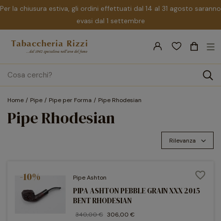
Per la chiusura estiva, gli ordini effettuati dal 14 al 31 agosto saranno
evasi dal 1 settembre
nav
☰
Tog
search
Home
Pipe
Pipe per Forma
Pipe Rhodesian
Pipe Rhodesian
Rilevanza
favorite_border
-10%
Pipe Ashton
PIPA ASHTON PEBBLE GRAIN XXX 2015
BENT RHODESIAN
340,00 €
306,00 €