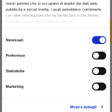
HUMIDOR CARTUJANO TURRIS 3
Humidor Lubinski
nostri partner che si occupano di analisi dei dati web,
CASSETTI NERO
pubblicità e social media, i quali potrebbero combinarle
Morici Humidor
1.900,00 €
1.710,00 €
con altre informazioni che ha fornito loro o che hanno
Humidor Dupont
raccolto dal suo utilizzo dei loro servizi.
FILTRO
-10%
favorite_border
Selezione
Humidor
Benvenuto!
Necessari
del
HUMIDOR CARTUJANO MEDIO
consenso
PALISSANDRO
rizzi1962.com
Preferenze
370,00 €
333,00 €
Per accedere al sito devi aver compiuto 18 anni
Statistiche
Dichiaro di essere maggiorenne
-10%
favorite_border
Humidor
Marketing
VETRINA LUBINSKI 7 CASSETTI
ENTRA
RADICA OLMO
390,00 €
351,00 €
Mostra dettagli