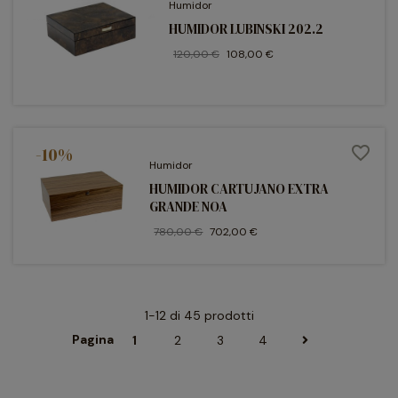
Humidor
HUMIDOR LUBINSKI 202.2
120,00 €
108,00 €
-10%
favorite_border
Humidor
HUMIDOR CARTUJANO EXTRA
GRANDE NOA
780,00 €
702,00 €
1-12 di 45 prodotti
Pagina
1
2
3
4