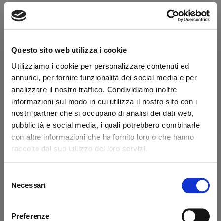
Bolivar Serigrafia
COD:
0095000088
Marca:
Gentili
Humidor da 50 sigari in legno con finitura verde e serigrafia
Questo sito web utilizza i cookie
color vinaccia. Igrometro incluso.
Utilizziamo i cookie per personalizzare contenuti ed
annunci, per fornire funzionalità dei social media e per
306,00 €
340,00 €
analizzare il nostro traffico. Condividiamo inoltre
IVA inclusa
informazioni sul modo in cui utilizza il nostro sito con i
250,82 €
IVA esclusa
nostri partner che si occupano di analisi dei dati web,
pubblicità e social media, i quali potrebbero combinarle
con altre informazioni che ha fornito loro o che hanno
Quantità
raccolto dal suo utilizzo dei loro servizi.
Selezione
AGGIUNGI AL CARRELLO
Benvenuto!
Necessari
del
consenso
Scheda tecnica
rizzi1962.com
Preferenze