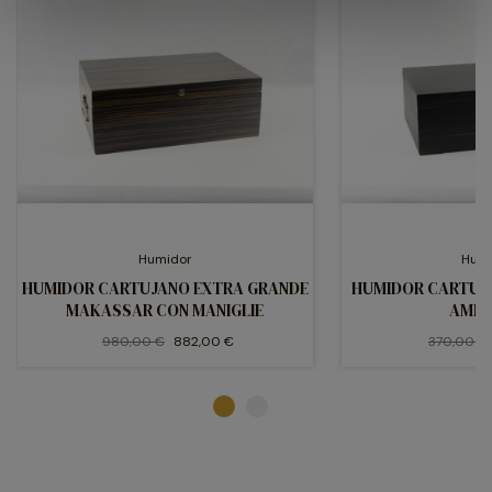
Humidor
Hum
HUMIDOR CARTUJANO EXTRA GRANDE
HUMIDOR CARTUJ
MAKASSAR CON MANIGLIE
AMM
980,00 €
882,00 €
370,00 €