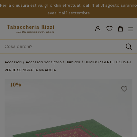
Per la chiusura estiva, gli ordini effettuati dal 14 al 31 agosto saranno
evasi dal 1 settembre
nav
☰
Tog
search
Accessori
Accessori per sigaro
Humidor
HUMIDOR GENTILI BOLIVAR
VERDE SERIGRAFIA VINACCIA
-10%
favorite_border