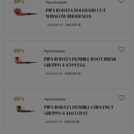
-10%
favorite_border
Pipe Rodate
PIPA RODATA NOLI HAND CUT
WINSLOW RHODESIAN
160,00 €
144,00 €
favorite_border
-10%
Pipe Rodate
PIPA RODATA DUNHILL ROOT BRIAR
GRUPPO 4 4599 EGG
495,00 €
445,50 €
favorite_border
-10%
Pipe Rodate
PIPA RODATA DUNHILL CHESTNUT
GRUPPO 4 4111 LOVAT
355,00 €
319,50 €