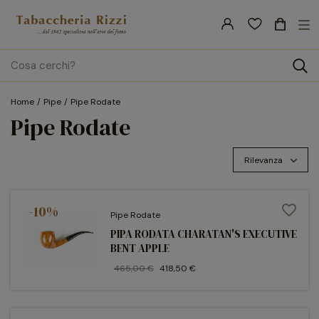
nav
☰
Tog
search
Home
Pipe
Pipe Rodate
Pipe Rodate
Rilevanza
-10%
favorite_border
Pipe Rodate
PIPA RODATA CHARATAN'S EXECUTIVE
BENT APPLE
465,00 €
418,50 €