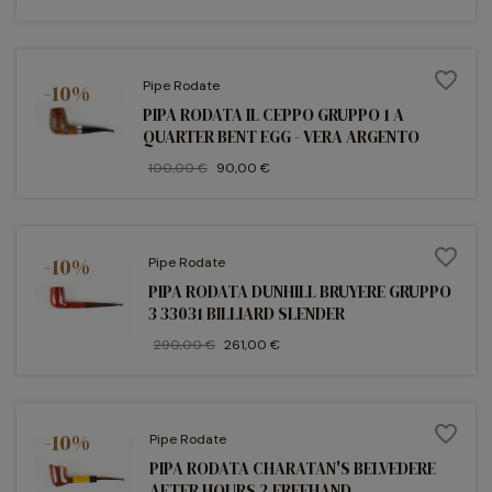
favorite_border
Pipe Rodate
-10%
PIPA RODATA IL CEPPO GRUPPO 1 A
QUARTER BENT EGG - VERA ARGENTO
100,00 €
90,00 €
favorite_border
-10%
Pipe Rodate
PIPA RODATA DUNHILL BRUYERE GRUPPO
3 33031 BILLIARD SLENDER
290,00 €
261,00 €
favorite_border
-10%
Pipe Rodate
PIPA RODATA CHARATAN'S BELVEDERE
AFTER HOURS 2 FREEHAND