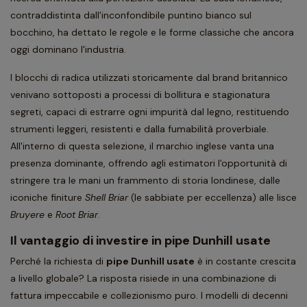
contraddistinta dall'inconfondibile puntino bianco sul
bocchino, ha dettato le regole e le forme classiche che ancora
oggi dominano l'industria.
I blocchi di radica utilizzati storicamente dal brand britannico
venivano sottoposti a processi di bollitura e stagionatura
segreti, capaci di estrarre ogni impurità dal legno, restituendo
strumenti leggeri, resistenti e dalla fumabilità proverbiale.
All'interno di questa selezione, il marchio inglese vanta una
presenza dominante, offrendo agli estimatori l'opportunità di
stringere tra le mani un frammento di storia londinese, dalle
iconiche finiture
Shell Briar
(le sabbiate per eccellenza) alle lisce
Bruyere
e
Root Briar
.
Il vantaggio di investire in pipe Dunhill usate
Perché la richiesta di
pipe Dunhill usate
è in costante crescita
a livello globale? La risposta risiede in una combinazione di
fattura impeccabile e collezionismo puro. I modelli di decenni