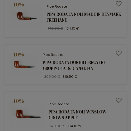
-10%
favorite_border
Pipe Rodate
PIPA RODATA NOLI MADE IN DENMARK
FREEHAND
149,00 €
134,10 €
favorite_border
-10%
Pipe Rodate
PIPA RODATA DUNHILL BRUYERE
GRUPPO 4A 36 CANADIAN
355,00 €
319,50 €
-10%
favorite_border
Pipe Rodate
PIPA RODATA NOLI WINSLOW
CROWN APPLE
149,00 €
134,10 €