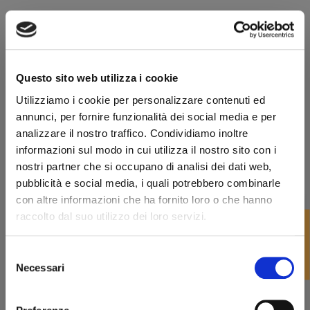
Scegliere uno di questi esemplari significa avere accesso
immediato a una fumata dolce e asciutta. All'interno del
fornello, infatti, si è già formata la preziosa "camicia di
carbone", un sottile strato protettivo che isola la radica dal
Questo sito web utilizza i cookie
calore diretto della brace, garantendo una combustione
Utilizziamo i cookie per personalizzare contenuti ed
perfetta e preservando le pareti esterne da pericolosi
annunci, per fornire funzionalità dei social media e per
surriscaldamenti. Ma l'aspetto tecnico è solo l'inizio: optare per
analizzare il nostro traffico. Condividiamo inoltre
un pezzo rigenerato apre le porte a un universo di marchi
informazioni sul modo in cui utilizza il nostro sito con i
storici, finissaggi fuori produzione e blocchi di radica di decenni
nostri partner che si occupano di analisi dei dati web,
fa, le cui caratteristiche di stagionatura e porosità sono oggi
pubblicità e social media, i quali potrebbero combinarle
difficilmente replicabili sul mercato del nuovo.
con altre informazioni che ha fornito loro o che hanno
Il rigore della rigenerazione: le migliori
raccolto dal suo utilizzo dei loro servizi.
FILTRO
pipe usate in vendita per collezionisti e
neofiti
Selezione
Benvenuto!
Necessari
È fondamentale tracciare una linea di demarcazione netta tra
del
un semplice oggetto di seconda mano e le nostre
pipe usate
consenso
rizzi1962.com
in vendita
. Ogni singolo esemplare che entra a far parte di