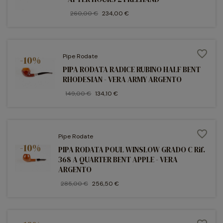
260,00 €
234,00 €
favorite_border
Pipe Rodate
-10%
PIPA RODATA RADICE RUBINO HALF BENT
RHODESIAN - VERA ARMY ARGENTO
149,00 €
134,10 €
favorite_border
Pipe Rodate
-10%
PIPA RODATA POUL WINSLOW GRADO C Rif.
368 A QUARTER BENT APPLE - VERA
ARGENTO
285,00 €
256,50 €