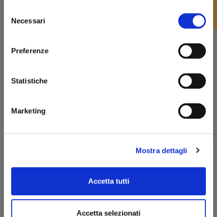
FILTRO
99,00 €
89,10 €
Selezione
Benvenuto!
Necessari
del
consenso
-10%
favorite_border
rizzi1962.com
Pipe Talamona
Preferenze
PIPA TALAMONA ACCADEMIA Rif. 328
FREEHAND
Per accedere al sito devi aver compiuto 18 anni
Statistiche
245,00 €
220,50 €
Dichiaro di essere maggiorenne
Marketing
ENTRA
-10%
favorite_border
Pipe Talamona
PIPA TALAMONA ARBUTUS XL Rif. 329
BILLIARD
Mostra dettagli
423,00 €
380,70 €
Accetta tutti
-10%
favorite_border
Pipe Talamona
Accetta selezionati