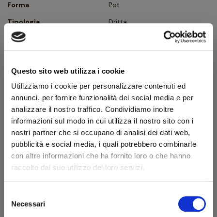
Forma
Pot
Tipologia
Dritta
Finissaggio
Liscia
Colore
Rosso
Questo sito web utilizza i cookie
Bocchino
Metacrilato
Utilizziamo i cookie per personalizzare contenuti ed
Foro bocchino (mm)
3
annunci, per fornire funzionalità dei social media e per
Filtro
No
analizzare il nostro traffico. Condividiamo inoltre
informazioni sul modo in cui utilizza il nostro sito con i
Peso (g)
46
nostri partner che si occupano di analisi dei dati web,
Ghiera
Flock
pubblicità e social media, i quali potrebbero combinarle
con altre informazioni che ha fornito loro o che hanno
Confezione originale
Sì
raccolto dal suo utilizzo dei loro servizi.
Condizione
Pipe Nuove
Selezione
Benvenuto!
Descrizione produttore
Necessari
del