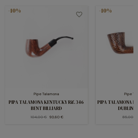
-10%
-10%
favorite_border
Pipe Talamona
Pipe T
PIPA TALAMONA KENTUCKY Rif. 346
PIPA TALAMONA RED
BENT BILLIARD
DUBLIN 
104,00 €
93,60 €
85,00 €