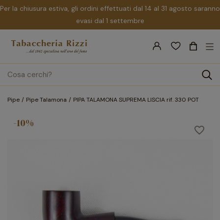
Per la chiusura estiva, gli ordini effettuati dal 14 al 31 agosto saranno
evasi dal 1 settembre
nav
☰
Tog
search
Pipe
Pipe Talamona
PIPA TALAMONA SUPREMA LISCIA rif. 330 POT
-10%
favorite_border