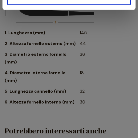
1. Lunghezza (mm)
145
2. Altezza fornello esterno (mm)
44
3. Diametro esterno fornello
36
(mm)
4. Diametro interno fornello
18
(mm)
5. Lunghezza cannello (mm)
32
6. Altezza fornello interno (mm)
30
Potrebbero interessarti anche