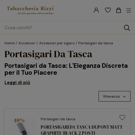
nav
☰
Tog
search
Home
Accessori
Accessori per sigaro
Portasigari da tasca
Portasigari Da Tasca
Portasigari da Tasca:
L'Eleganza Discreta
per il Tuo Piacere
Benvenuti nella nostra esclusiva selezione di
portasigari da
Leggi di più
tasca
, l'accessorio perfetto per l'aficionado moderno che
Rilevanza
desidera proteggere e trasportare i propri sigari con stile e
discrezione. Un
portasigari da tasca
non è solo un
contenitore, ma un'affermazione di gusto e un investimento
favorite_border
-10%
Portasigari da tasca
nella perfetta conservazione del tuo sigaro preferito,
PORTASIGARI DA TASCA DUPONT MATT
ovunque tu vada.
GRAPHITE/BLACK 2 POSTI