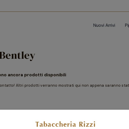
Nuovi Arrivi
P
 Bentley
ono ancora prodotti disponibili
ontatto! Altri prodotti verranno mostrati qui non appena saranno stati