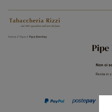
Home
Pipe
Pipe Bentley
Pipe
Non ci s
Resta in c