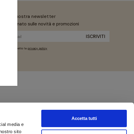
iviti alla nostra newsletter
ni aggiornato sulle novità e promozioni
Ho letto e accetto la
privacy policy
Accetta tutti
cial media e
nostro sito