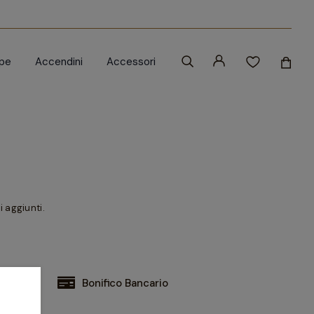
ipe
Accendini
Accessori
 aggiunti.
Bonifico Bancario