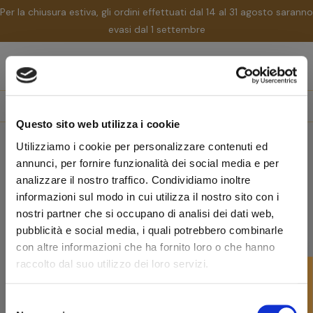
Per la chiusura estiva, gli ordini effettuati dal 14 al 31 agosto saranno
evasi dal 1 settembre
nav
☰
Tog
search
Questo sito web utilizza i cookie
Home
Pipe
Pipe per Forma
Pipe Quaint
Utilizziamo i cookie per personalizzare contenuti ed
Pipe Quaint
annunci, per fornire funzionalità dei social media e per
analizzare il nostro traffico. Condividiamo inoltre
informazioni sul modo in cui utilizza il nostro sito con i
Rilevanza
nostri partner che si occupano di analisi dei dati web,
pubblicità e social media, i quali potrebbero combinarle
favorite_border
-10%
con altre informazioni che ha fornito loro o che hanno
Pipe Dunhill
raccolto dal suo utilizzo dei loro servizi.
PIPA DUNHILL SHELL GRUPPO 3 QUAINT
FILTRO
- VERA ARGENTO
Selezione
530,00 €
477,00 €