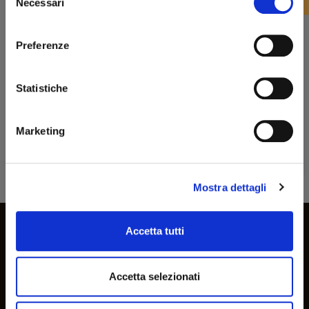
Benvenuto!
Necessari
del
consenso
rizzi1962.com
Preferenze
1-1 di 1 prodotti
Per accedere al sito devi aver compiuto 18 anni
Statistiche
Dichiaro di essere maggiorenne
Marketing
ENTRA
Bonifico Bancario
Mostra dettagli
Iscriviti alla nostra newsletter
Accetta tutti
Rimani aggiornato sulle novità e promozioni
Accetta selezionati
Ho letto e accetto la
privacy policy