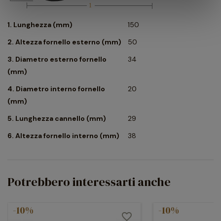
fumatori e collezionisti.
1. Lunghezza (mm)
150
2. Altezza fornello esterno (mm)
50
3. Diametro esterno fornello
34
(mm)
4. Diametro interno fornello
20
(mm)
5. Lunghezza cannello (mm)
29
6. Altezza fornello interno (mm)
38
Potrebbero interessarti anche
-10%
-10%
favorite_border