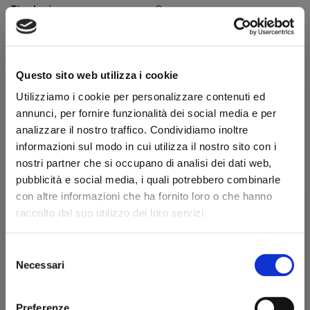
Tipologia
Curva
Finissaggio
Liscia
Colore
Marrone
Questo sito web utilizza i cookie
Bocchino
Metacrilato
Utilizziamo i cookie per personalizzare contenuti ed
Foro bocchino (mm)
3
annunci, per fornire funzionalità dei social media e per
Filtro
No
analizzare il nostro traffico. Condividiamo inoltre
informazioni sul modo in cui utilizza il nostro sito con i
Peso (g)
72
nostri partner che si occupano di analisi dei dati web,
Confezione originale
Sì
pubblicità e social media, i quali potrebbero combinarle
con altre informazioni che ha fornito loro o che hanno
Condizione
Pipe Nuove
raccolto dal suo utilizzo dei loro servizi.
Descrizione produttore
Selezione
Benvenuto!
Necessari
del
Il siciliano Salvatore Amorelli inizia a realizzare pipe nel 1982 e
consenso
da subito la sua forza sta nella scelta della materia prima: la
rizzi1962.com
Preferenze
radica di Sicilia, rinomata per leggerezza e porosità, e la radica