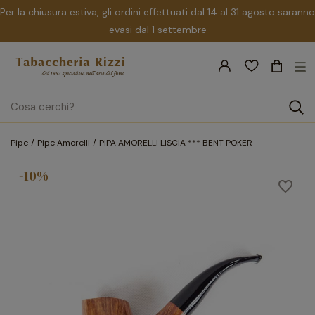
Per la chiusura estiva, gli ordini effettuati dal 14 al 31 agosto saranno
evasi dal 1 settembre
nav
☰
Tog
search
Pipe
Pipe Amorelli
PIPA AMORELLI LISCIA *** BENT POKER
-10%
favorite_border