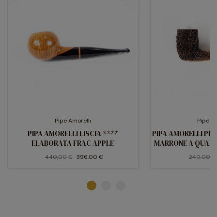
Pipe Amorelli
Pipe Am
PIPA AMORELLI LISCIA ****
PIPA AMORELLI PEN
ELABORATA FRAC APPLE
MARRONE A QUART
440,00 €
396,00 €
240,00 €