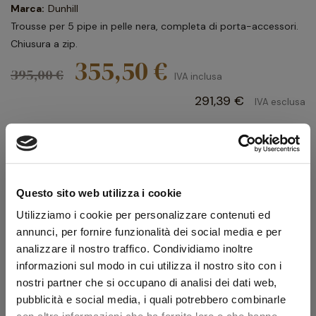
Marca:
Dunhill
Trousse per 5 pipe in pelle nera, completa di porta-accessori.
Chiusura a zip.
355,50 €
395,00 €
IVA inclusa
291,39 €
IVA esclusa
Quantità
Questo sito web utilizza i cookie
AGGIUNGI AL CARRELLO
Utilizziamo i cookie per personalizzare contenuti ed
annunci, per fornire funzionalità dei social media e per
Scheda tecnica
analizzare il nostro traffico. Condividiamo inoltre
informazioni sul modo in cui utilizza il nostro sito con i
Modello
White Spot 5
nostri partner che si occupano di analisi dei dati web,
Colore
Nero
pubblicità e social media, i quali potrebbero combinarle