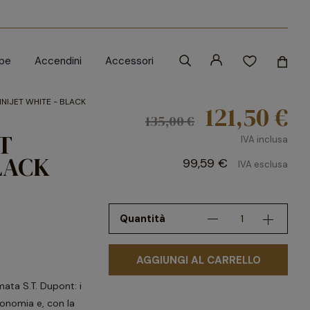
ipe
Accendini
Accessori
NIJET WHITE - BLACK
121,50 €
135,00 €
T
IVA inclusa
LACK
99,59 €
IVA esclusa
Quantità
AGGIUNGI AL CARRELLO
mata S.T. Dupont: i
gonomia e, con la