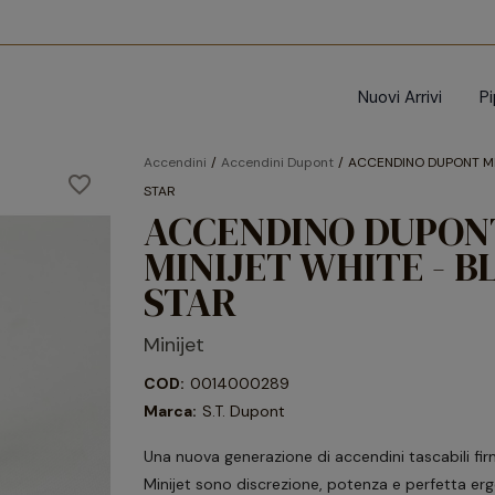
Nuovi Arrivi
P
Accendini
Accendini Dupont
ACCENDINO DUPONT MI
favorite_border
STAR
ACCENDINO DUPON
MINIJET WHITE - B
STAR
Minijet
COD:
0014000289
Marca:
S.T. Dupont
Una nuova generazione di accendini tascabili fir
Minijet sono discrezione, potenza e perfetta er