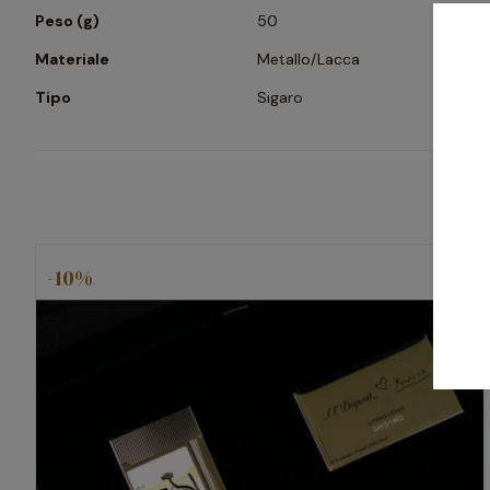
Peso (g)
50
Materiale
Metallo/Lacca
Tipo
Sigaro
-10%
favorite_border