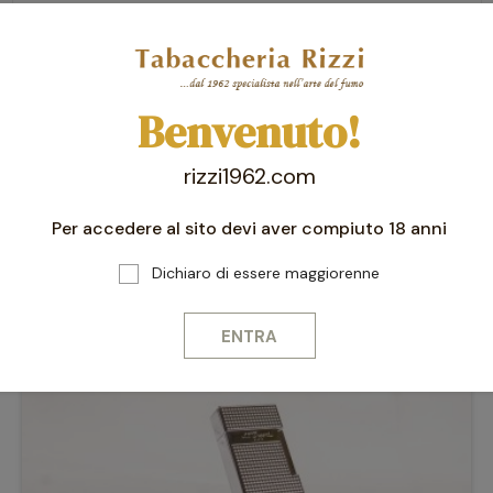
Benvenuto!
rizzi1962.com
Potrebbero interessarti anche
Per accedere al sito devi aver compiuto 18 anni
Dichiaro di essere maggiorenne
-10%
favorite_border
ENTRA