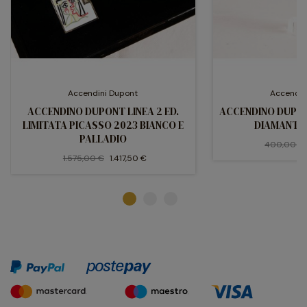
Accendini Dupont
Accendin
ACCENDINO DUPONT LINEA 2 ED.
ACCENDINO DUPON
LIMITATA PICASSO 2023 BIANCO E
DIAMANTE
PALLADIO
400,00 €
1.575,00 €
1.417,50 €