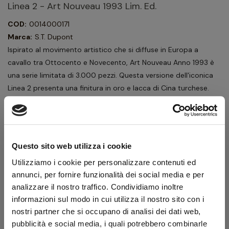
Linea 2 - Art Nouveau 1993 Lim. Ed.
COD:
0014000171
Marca:
S.T. Dupont
Ispirato al movimento artistico che si diffuse in Europa a
cavallo tra Ottocento e Novecento, Art Nouveau Anno 1993 è
una serie limitata di 3.000 pezzi. Questa versione dell'iconica
Linea 2 presenta una finitura in oro e lacca di Cina turchese.
1.125,00 €
1.250,00 €
IVA inclusa
922,13 €
IVA esclusa
Questo sito web utilizza i cookie
Utilizziamo i cookie per personalizzare contenuti ed
Quantità
annunci, per fornire funzionalità dei social media e per
analizzare il nostro traffico. Condividiamo inoltre
informazioni sul modo in cui utilizza il nostro sito con i
AGGIUNGI AL CARRELLO
nostri partner che si occupano di analisi dei dati web,
pubblicità e social media, i quali potrebbero combinarle