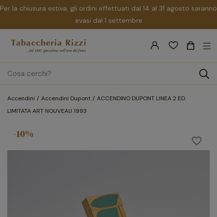
Per la chiusura estiva, gli ordini effettuati dal 14 al 31 agosto saranno
evasi dal 1 settembre
nav
☰
Tog
search
Accendini
Accendini Dupont
ACCENDINO DUPONT LINEA 2 ED.
LIMITATA ART NOUVEAU 1993
-10%
favorite_border