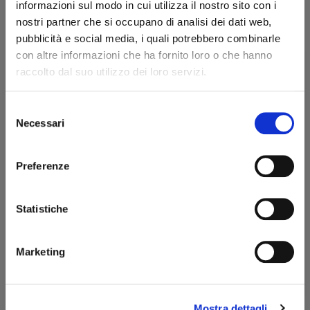
informazioni sul modo in cui utilizza il nostro sito con i
AGGIUNGI AL CARRELLO
nostri partner che si occupano di analisi dei dati web,
pubblicità e social media, i quali potrebbero combinarle
Scheda tecnica
con altre informazioni che ha fornito loro o che hanno
raccolto dal suo utilizzo dei loro servizi.
Modello
Pipe Master A33/9111
Colore
Nero
Selezione
Benvenuto!
Necessari
del
Caricamento
Gas
consenso
Accensione
Piezoelettrica
rizzi1962.com
Preferenze
Fiamma
Laterale
Per accedere al sito devi aver compiuto 18 anni
Lunghezza (mm)
32
Statistiche
Dichiaro di essere maggiorenne
Altezza (mm)
77
Profondità (mm)
12
Marketing
ENTRA
Peso (g)
81
Materiale
Ottone/Lacca
Mostra dettagli