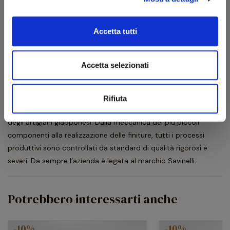
Tipo
Pipa
Accetta tutti
Descrizione produttore
Accetta selezionati
L'azienda giapponese Im Corona è stata fondata nel 1933 e in
breve tempo i suoi accendini sono diventati famosi in tutto il
mondo. Il loro maggiore pregio è l'affidabilità, frutto di un alto
Rifiuta
livello qualitativo garantito dalla tecnologia seria e avanzata
degli artigiani giapponesi. Dalla meccanica dei più piccoli
componenti alla realizzazione delle finiture, tutti i processi
produttivi sono controllati da standard di qualità rigorosi e
severi. Da sempre l’azienda è legata al marchio Savinelli.
Potrebbero interessarti anche
-10%
-10%