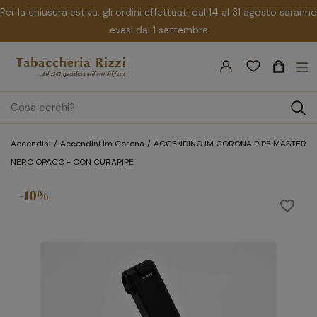
Per la chiusura estiva, gli ordini effettuati dal 14 al 31 agosto saranno
evasi dal 1 settembre
nav
☰
Tog
search
Accendini
Accendini Im Corona
ACCENDINO IM CORONA PIPE MASTER
NERO OPACO - CON CURAPIPE
-10%
favorite_border