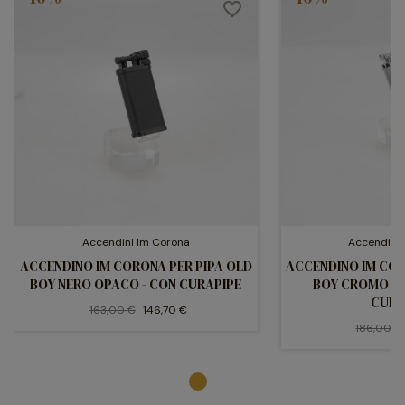
favorite_border
Accendini Im Corona
Accendini
ACCENDINO IM CORONA PER PIPA OLD
ACCENDINO IM COR
BOY NERO OPACO - CON CURAPIPE
BOY CROMO SA
CURA
163,00 €
146,70 €
186,00 €