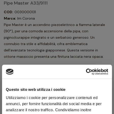
Pipe Master A33/9111
COD:
0030000131
Marca:
Im Corona
Pipe Master è un accendino piezoelettrico a fiamma laterale
(90°), per una comoda accensione della pipa, con
pigino/curapipe integrato e un serbatoio generoso. Un
connubio tra stile e affidabilità, cifra emblematica
dell'avanzata tecnologia giapponese. Questa versione in
ottone massiccio presenta una finitura laccata nera opaca.
117,90 €
131,00 €
IVA inclusa
96,64 €
IVA esclusa
Questo sito web utilizza i cookie
Utilizziamo i cookie per personalizzare contenuti ed
Quantità
annunci, per fornire funzionalità dei social media e per
analizzare il nostro traffico. Condividiamo inoltre