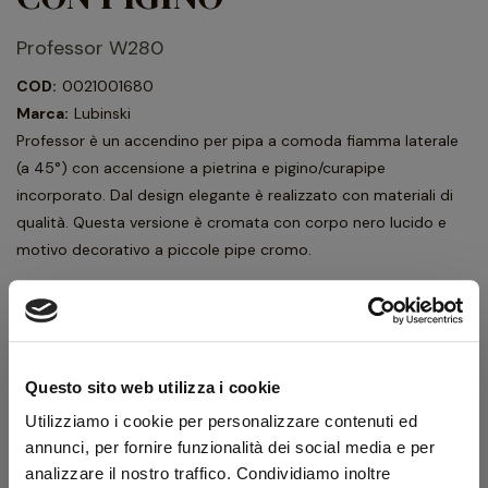
Professor W280
COD:
0021001680
Marca:
Lubinski
Professor è un accendino per pipa a comoda fiamma laterale
(a 45°) con accensione a pietrina e pigino/curapipe
incorporato. Dal design elegante è realizzato con materiali di
qualità. Questa versione è cromata con corpo nero lucido e
motivo decorativo a piccole pipe cromo.
48,60 €
54,00 €
IVA inclusa
39,84 €
IVA esclusa
Questo sito web utilizza i cookie
Utilizziamo i cookie per personalizzare contenuti ed
Quantità
annunci, per fornire funzionalità dei social media e per
analizzare il nostro traffico. Condividiamo inoltre