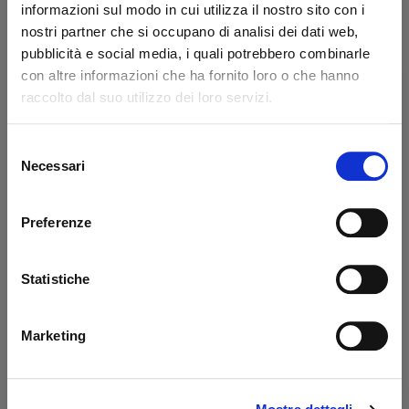
informazioni sul modo in cui utilizza il nostro sito con i
AGGIUNGI AL CARRELLO
nostri partner che si occupano di analisi dei dati web,
pubblicità e social media, i quali potrebbero combinarle
Scheda tecnica
con altre informazioni che ha fornito loro o che hanno
raccolto dal suo utilizzo dei loro servizi.
Modello
Professor W280
Colore
Cromo/Nero
Selezione
Benvenuto!
Necessari
del
Caricamento
Gas
consenso
Accensione
Pietrina
rizzi1962.com
Preferenze
Fiamma
Laterale
Per accedere al sito devi aver compiuto 18 anni
Lunghezza (mm)
30
Statistiche
Dichiaro di essere maggiorenne
Altezza (mm)
67
Marketing
Profondità (mm)
8
ENTRA
Peso (g)
63
Materiale
Metallo