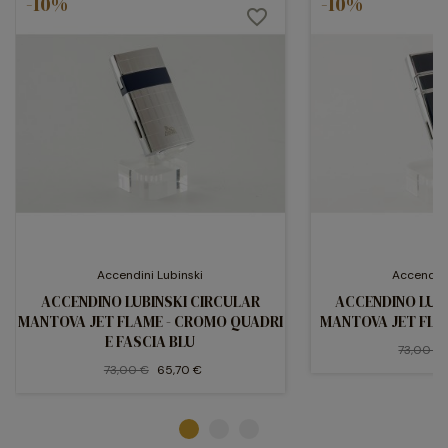
-10%
-10%
favorite_border
Accendini Lubinski
Accendini
ACCENDINO LUBINSKI CIRCULAR
ACCENDINO LUB
MANTOVA JET FLAME - CROMO QUADRI
MANTOVA JET FLA
E FASCIA BLU
73,00 €
73,00 €
65,70 €