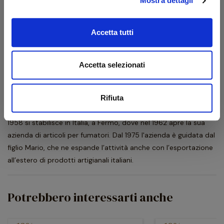
Mostra dettagli
Tipo
Pipa
Accetta tutti
Descrizione produttore
Accetta selezionati
Lubinski è un'azienda leader in Italia nel settore degli articoli per
fumatori, con un catalogo di oltre 6.000 articoli e con
importazioni ed esportazioni in buona parte del mondo. Il
Rifiuta
fondatore è Wojciech Lubinski che, nato a Turek (Polonia), nel
1958 si stabilisce in Italia, a Fermo, dove nel 1962 apre la sua
azienda di articoli per fumatori. Dal 1975 l'azienda è guidata dal
figlio Mario, che ne espande l’attività anche con l’esportazione
all’estero di prodotti artigianali italiani.
Potrebbero interessarti anche