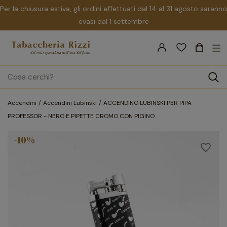
Per la chiusura estiva, gli ordini effettuati dal 14 al 31 agosto saranno
evasi dal 1 settembre
nav
☰
Tog
search
Accendini
Accendini Lubinski
ACCENDINO LUBINSKI PER PIPA
PROFESSOR - NERO E PIPETTE CROMO CON PIGINO
-10%
favorite_border