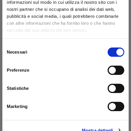
81,00 €
informazioni sul modo in cui utilizza il nostro sito con i
90,00 €
IVA inclusa
nostri partner che si occupano di analisi dei dati web,
66,39 €
IVA esclusa
pubblicità e social media, i quali potrebbero combinarle
con altre informazioni che ha fornito loro o che hanno
raccolto dal suo utilizzo dei loro servizi.
Quantità
Selezione
Benvenuto!
Necessari
del
AGGIUNGI AL CARRELLO
consenso
rizzi1962.com
Preferenze
Scheda tecnica
Per accedere al sito devi aver compiuto 18 anni
Lunghezza (mm)
100
Statistiche
Dichiaro di essere maggiorenne
Diametro (mm)
7
Marketing
ENTRA
Potrebbero interessarti anche
Mostra dettagli