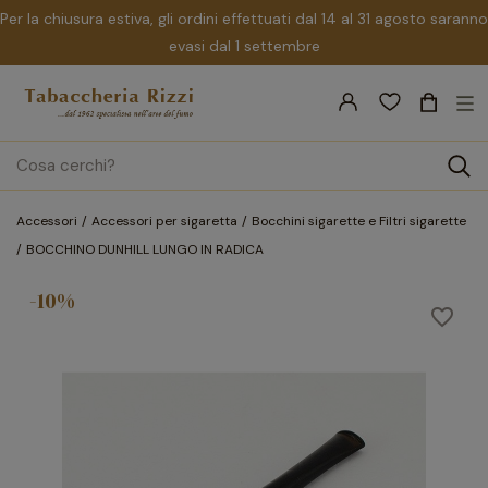
Per la chiusura estiva, gli ordini effettuati dal 14 al 31 agosto saranno
evasi dal 1 settembre
nav
☰
Tog
search
Accessori
Accessori per sigaretta
Bocchini sigarette e Filtri sigarette
BOCCHINO DUNHILL LUNGO IN RADICA
-10%
favorite_border