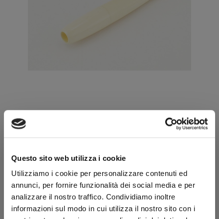
BOCCHINO 034
COD:
9999000681
Questo sito web utilizza i cookie
Marca:
Utilizziamo i cookie per personalizzare contenuti ed
Bocchino per sigaretta. Filtro interno incluso.
annunci, per fornire funzionalità dei social media e per
72,00 €
80,00 €
analizzare il nostro traffico. Condividiamo inoltre
IVA inclusa
informazioni sul modo in cui utilizza il nostro sito con i
59,02 €
IVA esclusa