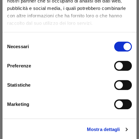
nostri partner che si occupano di analisi dei dati web,
pubblicità e social media, i quali potrebbero combinarle
con altre informazioni che ha fornito loro o che hanno
Quantità
raccolto dal suo utilizzo dei loro servizi.
Selezione
AGGIUNGI AL CARRELLO
Benvenuto!
Necessari
del
consenso
Scheda tecnica
rizzi1962.com
Preferenze
Lunghezza (mm)
100
Per accedere al sito devi aver compiuto 18 anni
Statistiche
Diametro (mm)
7
Dichiaro di essere maggiorenne
Marketing
ENTRA
Potrebbero interessarti anche
Mostra dettagli
-10%
-10%
favorite_border