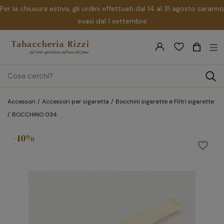
Per la chiusura estiva, gli ordini effettuati dal 14 al 31 agosto saranno
evasi dal 1 settembre
nav
☰
Tog
search
Accessori
Accessori per sigaretta
Bocchini sigarette e Filtri sigarette
BOCCHINO 034
-10%
favorite_border