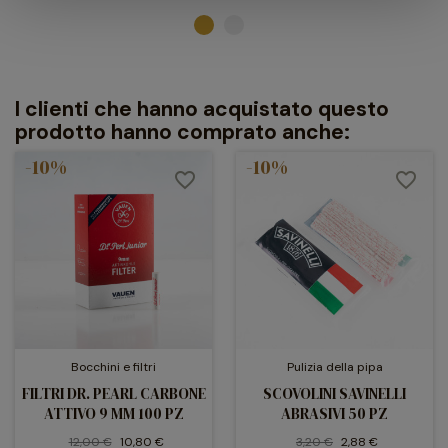
fondatore, a condurre sapientemente l'azienda, con l'obiettivo
di modernizzarla nel rispetto della tradizione, garanzia di
altissima qualità.
I clienti che hanno acquistato questo
prodotto hanno comprato anche:
-10%
-10%
favorite_border
favorite_border
Bocchini e filtri
Pulizia della pipa
FILTRI DR. PEARL CARBONE
SCOVOLINI SAVINELLI
ATTIVO 9 MM 100 PZ
ABRASIVI 50 PZ
12,00 €
10,80 €
3,20 €
2,88 €