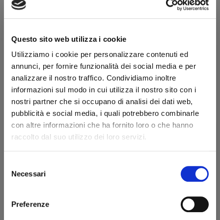
Modello
Savinelli mod. 412 Ks
Questo sito web utilizza i cookie
Descrizione produttore
Utilizziamo i cookie per personalizzare contenuti ed
annunci, per fornire funzionalità dei social media e per
Nel 1876, Achille Savinelli Sr inaugura un piccolo negozio situato
analizzare il nostro traffico. Condividiamo inoltre
nel cuore di Milano, in via Orefici - all’angolo con Piazza Duomo
informazioni sul modo in cui utilizza il nostro sito con i
-, negozio che, interamente dedicato agli articoli per fumatori,
nostri partner che si occupano di analisi dei dati web,
rappresenta senza dubbio uno dei primi del suo genere al
pubblicità e social media, i quali potrebbero combinarle
mondo. In questa piccola realtà, che tuttora esiste, Achille
con altre informazioni che ha fornito loro o che hanno
Savinelli Sr inizia a progettare pipe, poi realizzate da artigiani
raccolto dal suo utilizzo dei loro servizi.
varesini; e in breve tempo la bottega diviene un luogo di
riunione, in cui fumatori appassionati si scambiano idee ed
Selezione
esperienze. Contemporaneamente all'apertura del negozio di
Benvenuto!
Necessari
del
Milano, i fratelli di Achille aprono a Genova, in Galleria Mazzini,
consenso
un altro negozio di articoli per fumatori. È il periodo in cui nel
rizzi1962.com
Preferenze
mondo delle pipe avviene un radicale cambiamento, poiché
cominciano ad affermarsi le pipe in radica, che rappresentano