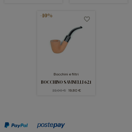
-10%
favorite_border
Bocchini e filtri
BOCCHINO SAVINELLI 621
22,00 €
19,80 €