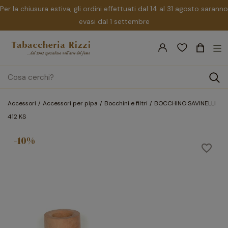
Per la chiusura estiva, gli ordini effettuati dal 14 al 31 agosto saranno
evasi dal 1 settembre
nav
☰
Tog
search
Accessori
Accessori per pipa
Bocchini e filtri
BOCCHINO SAVINELLI
412 KS
-10%
favorite_border