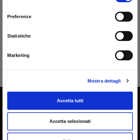
Benvenuto!
340,00 €
306,00 €
consenso
rizzi1962.com
Preferenze
1-1 di 1 prodotti
Per accedere al sito devi aver compiuto 18 anni
Statistiche
Dichiaro di essere maggiorenne
Marketing
ENTRA
Bonifico Bancario
Mostra dettagli
Iscriviti alla nostra newsletter
Accetta tutti
Rimani aggiornato sulle novità e promozioni
Accetta selezionati
Ho letto e accetto la
privacy policy