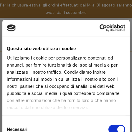
Per la chiusura estiva, gli ordini effettuati dal 14 al 31 agosto saranno
evasi dal 1 settembre
nav
☰
Tog
search
Questo sito web utilizza i cookie
Utilizziamo i cookie per personalizzare contenuti ed
Home
Marchi
Arcadia
annunci, per fornire funzionalità dei social media e per
Arcadia
analizzare il nostro traffico. Condividiamo inoltre
informazioni sul modo in cui utilizza il nostro sito con i
nostri partner che si occupano di analisi dei dati web,
Rilevanza
pubblicità e social media, i quali potrebbero combinarle
con altre informazioni che ha fornito loro o che hanno
raccolto dal suo utilizzo dei loro servizi.
favorite_border
-10%
Posacenere per sigaro
POSACENERE ARCADIA EBANO E
Selezione
FIBRA DI CARBONIO 2 SIGARI
Necessari
del