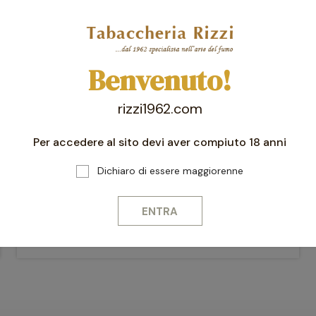
Benvenuto!
rizzi1962.com
Per accedere al sito devi aver compiuto 18 anni
Dichiaro di essere maggiorenne
Posacenere per sigaro
ENTRA
POSACENERE LA AURORA RETTANGOLARE 4 SIGARI
80,00 €
72,00 €