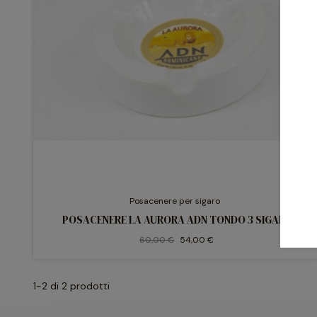
Posacenere per sigaro
POSACENERE LA AURORA ADN TONDO 3 SIGARI
60,00 €
54,00 €
1-2 di 2 prodotti