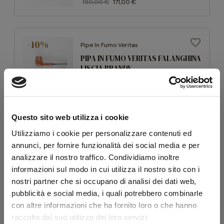
190,00 €
171,00 €
favorite_border
-10%
Pipe In Fumo Veritas
PIPA IN FUMO VERITAS FALANGHINA
LISCIA BRANDY
220,00 €
198,00 €
Questo sito web utilizza i cookie
favorite_border
Pipe In Fumo Veritas
Utilizziamo i cookie per personalizzare contenuti ed
PIPA IN FUMO VERITAS MORELLINO DI
annunci, per fornire funzionalità dei social media e per
-10%
SCANSANO SABBIATA HALF BENT BRANDY
analizzare il nostro traffico. Condividiamo inoltre
BIRD'S EYE RING INSERTO ACERO
OCCHIOLINATO
informazioni sul modo in cui utilizza il nostro sito con i
nostri partner che si occupano di analisi dei dati web,
170,00 €
153,00 €
pubblicità e social media, i quali potrebbero combinarle
con altre informazioni che ha fornito loro o che hanno
raccolto dal suo utilizzo dei loro servizi.
favorite_border