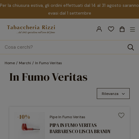
Per la chiusura estiva, gli ordini effettuati dal 14 al 31 agosto saranno
evasi dal 1 settembre
nav
☰
Tog
search
Home
Marchi
In Fumo Veritas
In Fumo Veritas
Rilevanza
favorite_border
-10%
Pipe In Fumo Veritas
PIPA IN FUMO VERITAS
BARBARESCO LISCIA BRANDY