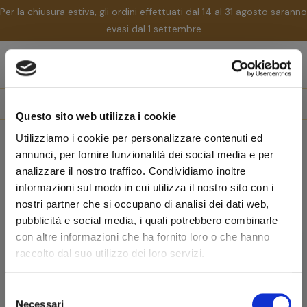
Per la chiusura estiva, gli ordini effettuati dal 14 al 31 agosto saranno
evasi dal 1 settembre
nav
☰
Tog
search
Questo sito web utilizza i cookie
Utilizziamo i cookie per personalizzare contenuti ed
Home
Marchi
Gigi Collection
annunci, per fornire funzionalità dei social media e per
Gigi Collection
analizzare il nostro traffico. Condividiamo inoltre
informazioni sul modo in cui utilizza il nostro sito con i
nostri partner che si occupano di analisi dei dati web,
Rilevanza
pubblicità e social media, i quali potrebbero combinarle
con altre informazioni che ha fornito loro o che hanno
favorite_border
raccolto dal suo utilizzo dei loro servizi.
-10%
Pipe Rodate
PIPA RODATA GIGI COLLECTION
ITALIA BENT DUBLIN
Selezione
Necessari
del