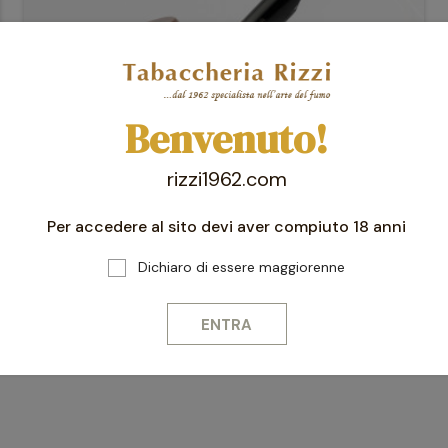
Benvenuto!
rizzi1962.com
Per accedere al sito devi aver compiuto 18 anni
Pipe Rodate
Dichiaro di essere maggiorenne
PIPA RODATA GASPARINI FATTA A MANO BRIAR 1920 BENT
DUBLIN
ENTRA
120,00 €