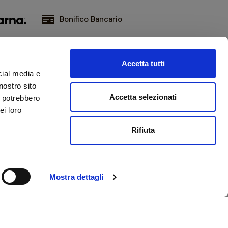
Bonifico Bancario
Accetta tutti
iviti alla nostra newsletter
cial media e
ni aggiornato sulle novità e promozioni
nostro sito
Accetta selezionati
i potrebbero
ei loro
Ho letto e accetto la
privacy policy
Rifiuta
Mostra dettagli