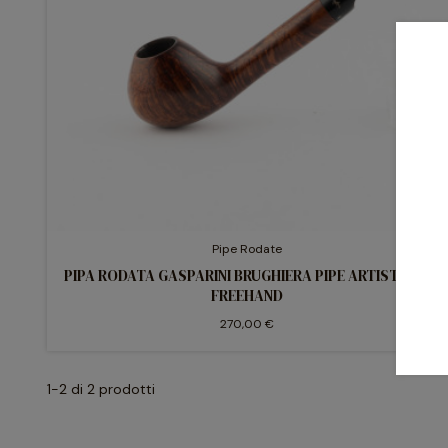
Pipe Rodate
PIPA RODATA GASPARINI BRUGHIERA PIPE ARTISTICHE
FREEHAND
270,00 €
1-2 di 2 prodotti