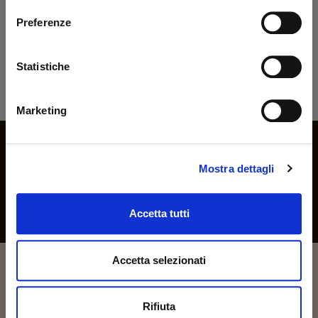
rizzi1962.com
Preferenze
Per accedere al sito devi aver compiuto 18 anni
Statistiche
Dichiaro di essere maggiorenne
Bonifico Bancario
Marketing
ENTRA
Iscriviti alla nostra newsletter
Rimani aggiornato sulle novità e promozioni
Mostra dettagli
Accetta tutti
Ho letto e accetto la
privacy policy
Accetta selezionati
Rifiuta
Up&Up - Agenzia comunicazione Brescia