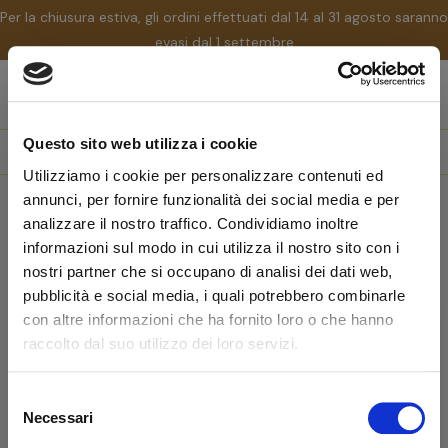
Per la chiusura estiva, gli ordini effettuati dal 14 al 31 agosto saranno
evasi dal 1 settembre
nav
☰
Tog
Questo sito web utilizza i cookie
search
Utilizziamo i cookie per personalizzare contenuti ed
annunci, per fornire funzionalità dei social media e per
Home
Marchi
Gardesana
analizzare il nostro traffico. Condividiamo inoltre
Gardesana
informazioni sul modo in cui utilizza il nostro sito con i
nostri partner che si occupano di analisi dei dati web,
pubblicità e social media, i quali potrebbero combinarle
Non ci sono ancora prodotti disponibili
con altre informazioni che ha fornito loro o che hanno
raccolto dal suo utilizzo dei loro servizi.
Resta in contatto! Altri prodotti verranno mostrati qui
non appena saranno stati aggiunti.
Selezione
Benvenuto!
Necessari
del
consenso