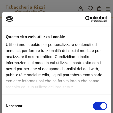
nav
☰
Tog
search
Home
Marchi
Non Canta La Raganella
Questo sito web utilizza i cookie
Non Canta La Raganella
Utilizziamo i cookie per personalizzare contenuti ed
annunci, per fornire funzionalità dei social media e per
analizzare il nostro traffico. Condividiamo inoltre
informazioni sul modo in cui utilizza il nostro sito con i
Non ci sono ancora prodotti disponibili
nostri partner che si occupano di analisi dei dati web,
Resta in contatto! Altri prodotti verranno mostrati qui
pubblicità e social media, i quali potrebbero combinarle
non appena saranno stati aggiunti.
con altre informazioni che ha fornito loro o che hanno
raccolto dal suo utilizzo dei loro servizi.
Selezione
Benvenuto!
Necessari
del
consenso