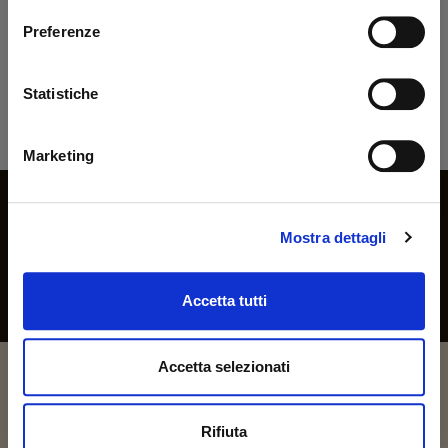
rizzi1962.com
Preferenze
Per accedere al sito devi aver compiuto 18 anni
Statistiche
Dichiaro di essere maggiorenne
Bonifico Bancario
Marketing
ENTRA
Iscriviti alla nostra newsletter
Rimani aggiornato sulle novità e promozioni
Mostra dettagli
Accetta tutti
Ho letto e accetto la
privacy policy
Accetta selezionati
Rifiuta
Up&Up - Agenzia comunicazione Brescia