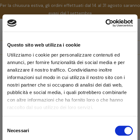
Per la chiusura estiva, gli ordini effettuati dal 14 al 31 agosto saranno
evasi dal 1 settembre
nav
☰
Tog
Questo sito web utilizza i cookie
search
Utilizziamo i cookie per personalizzare contenuti ed
annunci, per fornire funzionalità dei social media e per
Home
Marchi
Credo
analizzare il nostro traffico. Condividiamo inoltre
Credo
informazioni sul modo in cui utilizza il nostro sito con i
nostri partner che si occupano di analisi dei dati web,
pubblicità e social media, i quali potrebbero combinarle
Non ci sono ancora prodotti disponibili
con altre informazioni che ha fornito loro o che hanno
raccolto dal suo utilizzo dei loro servizi.
Resta in contatto! Altri prodotti verranno mostrati qui
non appena saranno stati aggiunti.
Selezione
Benvenuto!
Necessari
del
consenso