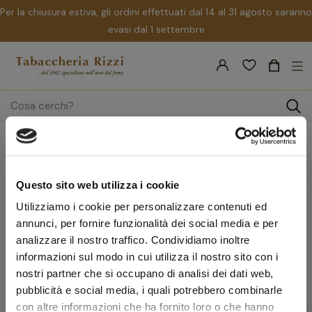
Per la chiusura estiva, gli ordini effettuati dal 14 al 31 agosto saranno
evasi dal 1 settembre
nav
☰
Tog
search
Home
Marchi
Imco
Imco
Questo sito web utilizza i cookie
Utilizziamo i cookie per personalizzare contenuti ed
Rilevanza
annunci, per fornire funzionalità dei social media e per
analizzare il nostro traffico. Condividiamo inoltre
favorite_border
informazioni sul modo in cui utilizza il nostro sito con i
Accendini IMCO
nostri partner che si occupano di analisi dei dati web,
-10%
ACCENDINO IMCO PER PIPA - CHIC 4
pubblicità e social media, i quali potrebbero combinarle
PIPE FLINT GOLD LOGO - CON
con altre informazioni che ha fornito loro o che hanno
CURAPIPE