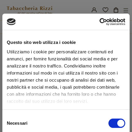
nav
☰
Tog
search
Home
Marchi
Leo Bogart
Questo sito web utilizza i cookie
Leo Bogart
Utilizziamo i cookie per personalizzare contenuti ed
annunci, per fornire funzionalità dei social media e per
analizzare il nostro traffico. Condividiamo inoltre
informazioni sul modo in cui utilizza il nostro sito con i
Non ci sono ancora prodotti disponibili
nostri partner che si occupano di analisi dei dati web,
Resta in contatto! Altri prodotti verranno mostrati qui
pubblicità e social media, i quali potrebbero combinarle
non appena saranno stati aggiunti.
con altre informazioni che ha fornito loro o che hanno
raccolto dal suo utilizzo dei loro servizi.
Selezione
Benvenuto!
Necessari
del
consenso