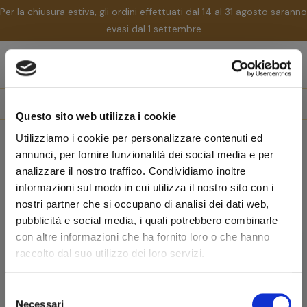
Per la chiusura estiva, gli ordini effettuati dal 14 al 31 agosto saranno
evasi dal 1 settembre
nav
☰
Tog
search
Questo sito web utilizza i cookie
Utilizziamo i cookie per personalizzare contenuti ed
Home
Marchi
Artigiani del Re
annunci, per fornire funzionalità dei social media e per
Artigiani del Re
analizzare il nostro traffico. Condividiamo inoltre
informazioni sul modo in cui utilizza il nostro sito con i
nostri partner che si occupano di analisi dei dati web,
Rilevanza
pubblicità e social media, i quali potrebbero combinarle
con altre informazioni che ha fornito loro o che hanno
favorite_border
raccolto dal suo utilizzo dei loro servizi.
-10%
Vasi portatabacco
VASO PORTATABACCO ARTIGIANI
DEL RE BLACK CARBON
Selezione
Necessari
del