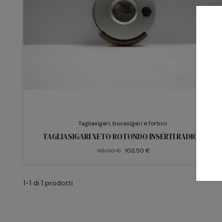
Tagliasigari, bucasigari e forbici
TAGLIASIGARI XETO ROTONDO INSERTI RADICA
115,00 €
103,50 €
1-1 di 1 prodotti