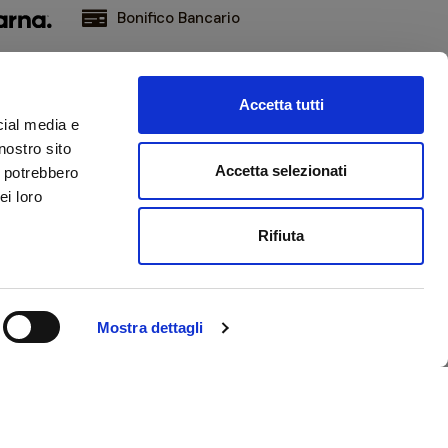
Bonifico Bancario
Accetta tutti
iviti alla nostra newsletter
cial media e
ni aggiornato sulle novità e promozioni
nostro sito
Accetta selezionati
i potrebbero
ei loro
Ho letto e accetto la
privacy policy
Rifiuta
Mostra dettagli