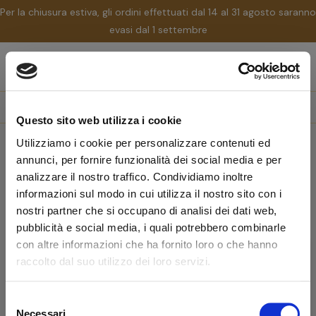
Per la chiusura estiva, gli ordini effettuati dal 14 al 31 agosto saranno
evasi dal 1 settembre
nav
☰
Tog
search
Questo sito web utilizza i cookie
Utilizziamo i cookie per personalizzare contenuti ed
Home
Marchi
The Griffin's
annunci, per fornire funzionalità dei social media e per
The Griffin's
analizzare il nostro traffico. Condividiamo inoltre
informazioni sul modo in cui utilizza il nostro sito con i
nostri partner che si occupano di analisi dei dati web,
Rilevanza
pubblicità e social media, i quali potrebbero combinarle
con altre informazioni che ha fornito loro o che hanno
-10%
favorite_border
raccolto dal suo utilizzo dei loro servizi.
Tagliasigari, bucasigari e forbici
BUCASIGARI THE GRIFFIN'S
DOPPIO DIAMETRO
Selezione
Necessari