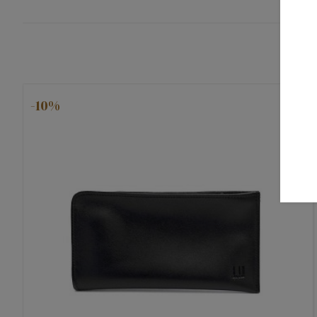
-10%
favorite_border