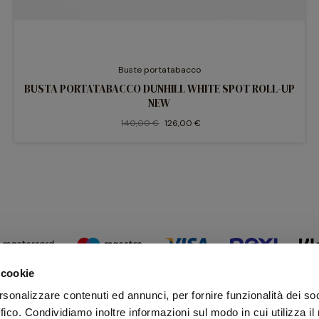
Buste portatabacco
BUSTA PORTATABACCO DUNHILL WHITE SPOT ROLL-UP
NEW
140,00 €
126,00 €
 cookie
rsonalizzare contenuti ed annunci, per fornire funzionalità dei so
ffico. Condividiamo inoltre informazioni sul modo in cui utilizza il 
Iscr