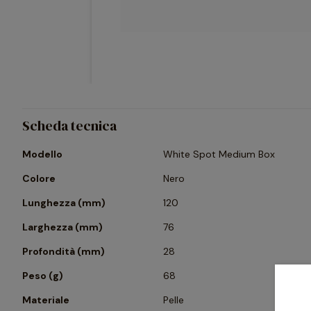
Scheda tecnica
Modello
White Spot Medium Box
Colore
Nero
Lunghezza (mm)
120
Larghezza (mm)
76
Profondità (mm)
28
Peso (g)
68
Materiale
Pelle