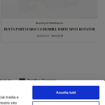
Buste portatabacco
BUSTA PORTATABACCO DUNHILL WHITE SPOT ROTATOR
160,00 €
144,00 €
Bonifico Bancario
Accetta tutti
cial media e
nostro sito
iviti alla nostra newsletter