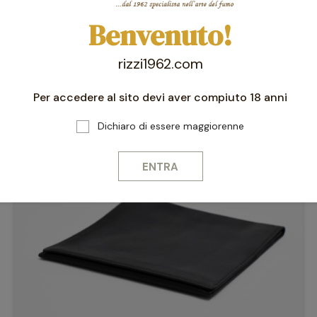
Benvenuto!
Potrebbero interessarti anche
rizzi1962.com
Per accedere al sito devi aver compiuto 18 anni
-10%
favorite_border
Dichiaro di essere maggiorenne
ENTRA