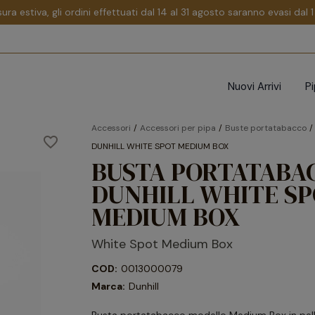
sura estiva, gli ordini effettuati dal 14 al 31 agosto saranno evasi dal
Nuovi Arrivi
P
Accessori
Accessori per pipa
Buste portatabacco
favorite_border
DUNHILL WHITE SPOT MEDIUM BOX
BUSTA PORTATABA
DUNHILL WHITE S
MEDIUM BOX
White Spot Medium Box
COD:
0013000079
Marca:
Dunhill