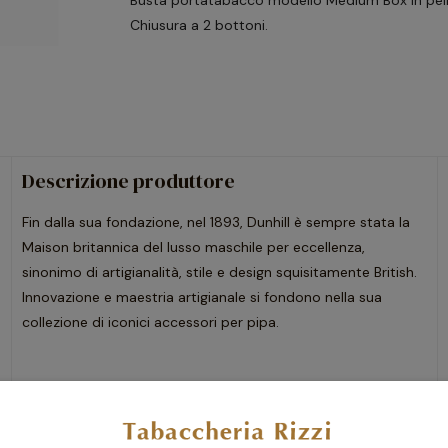
Busta portatabacco modello Medium Box in pell
Chiusura a 2 bottoni.
Descrizione produttore
Fin dalla sua fondazione, nel 1893, Dunhill è sempre stata la
Maison britannica del lusso maschile per eccellenza,
sinonimo di artigianalità, stile e design squisitamente British.
Innovazione e maestria artigianale si fondono nella sua
collezione di iconici accessori per pipa.