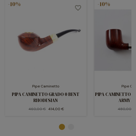
-10%
-10%
favorite_border
Pipe Caminetto
Pipe Ca
PIPA CAMINETTO GRADO 0 BENT
PIPA CAMINETTO G
RHODESIAN
ARMY A
460,00 €
414,00 €
480,00 €