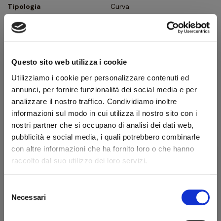
Tipologia
Curva
Finissaggio
Sabbiata
Colore
Marrone
Bocchino
Metacrilato
Questo sito web utilizza i cookie
Foro bocchino (mm)
3
Utilizziamo i cookie per personalizzare contenuti ed
annunci, per fornire funzionalità dei social media e per
Filtro
No
analizzare il nostro traffico. Condividiamo inoltre
Peso (g)
43
informazioni sul modo in cui utilizza il nostro sito con i
nostri partner che si occupano di analisi dei dati web,
Ghiera
Flock
pubblicità e social media, i quali potrebbero combinarle
Confezione originale
Sì
con altre informazioni che ha fornito loro o che hanno
raccolto dal suo utilizzo dei loro servizi.
Condizione
Pipe Nuove
Selezione
Descrizione produttore
Benvenuto!
Necessari
del
consenso
Caminetto appartiene al marchio Ascorti, rinomato produttore