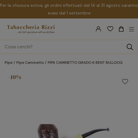
Per la chiusura estiva, gli ordini effettuati dal 14 al 31 agosto saranno
evasi dal 1 settembre
nav
☰
Tog
search
Pipe
Pipe Caminetto
PIPA CAMINETTO GRADO 6 BENT BULLDOG
-10%
favorite_border