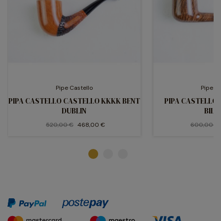
Pipe Castello
Pipe Ca
PIPA CASTELLO CASTELLO KKKK BENT
PIPA CASTELLO
DUBLIN
BILL
520,00 €
468,00 €
600,00 €