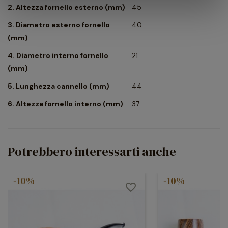
2. Altezza fornello esterno (mm)
45
ricercare in un concetto base ma essenziale: una pipa che
permette di assaporare ogni più piccola sfumatura di gusto e
3. Diametro esterno fornello
40
aroma, caratteristica del tabacco fumato.
(mm)
4. Diametro interno fornello
21
(mm)
5. Lunghezza cannello (mm)
44
6. Altezza fornello interno (mm)
37
Potrebbero interessarti anche
-10%
-10%
favorite_border