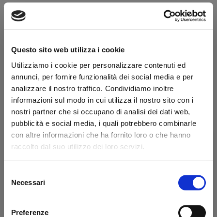
Colore
Naturale
Bocchino
Metacrilato
Foro bocchino (mm)
3
Questo sito web utilizza i cookie
Filtro
No
Utilizziamo i cookie per personalizzare contenuti ed
annunci, per fornire funzionalità dei social media e per
Peso (g)
58
analizzare il nostro traffico. Condividiamo inoltre
Confezione originale
Sì
informazioni sul modo in cui utilizza il nostro sito con i
nostri partner che si occupano di analisi dei dati web,
Condizione
Pipe Nuove
pubblicità e social media, i quali potrebbero combinarle
con altre informazioni che ha fornito loro o che hanno
Descrizione produttore
raccolto dal suo utilizzo dei loro servizi.
Il marchio Pipa Castello è indissolubilmente legato al nome del
Selezione
suo fondatore Carlo Scotti, tabaccaio del Canton Ticino che
Benvenuto!
Necessari
del
nei primi anni del Novecento nutrì una grande passione per il
consenso
tabacco e per gli strumenti da fumo. Dopo aver reso celebre la
rizzi1962.com
sua piccola tabaccheria, Carlo Scotti, grande esteta e amante
Preferenze