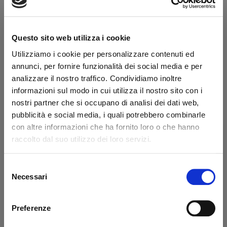
Canvas Tan & Ss
Questo sito web utilizza i cookie
COD:
0013000086
Marca:
Dunhill
Utilizziamo i cookie per personalizzare contenuti ed
Curapipe marrone con pigino esterno placcato argento e
annunci, per fornire funzionalità dei social media e per
punta interna con apertura a vite.
analizzare il nostro traffico. Condividiamo inoltre
130,50 €
informazioni sul modo in cui utilizza il nostro sito con i
145,00 €
IVA inclusa
nostri partner che si occupano di analisi dei dati web,
pubblicità e social media, i quali potrebbero combinarle
106,97 €
IVA esclusa
con altre informazioni che ha fornito loro o che hanno
raccolto dal suo utilizzo dei loro servizi.
Quantità
Selezione
Benvenuto!
Necessari
del
AGGIUNGI AL CARRELLO
consenso
rizzi1962.com
Preferenze
Scheda tecnica