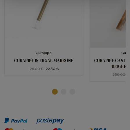
Curapipe
Cura
CURAPIPE IN ERGAL MARRONE
CURAPIPE CASTE
BEIGE E
25,00 €
22,50 €
250,00 €