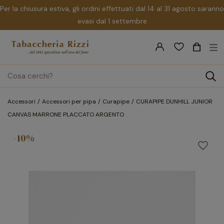
Per la chiusura estiva, gli ordini effettuati dal 14 al 31 agosto saranno
evasi dal 1 settembre
nav
☰
Tog
search
Accessori
Accessori per pipa
Curapipe
CURAPIPE DUNHILL JUNIOR
CANVAS MARRONE PLACCATO ARGENTO
-10%
favorite_border