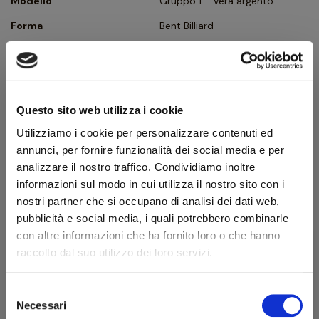
Modello
Gruppo 1 - Vera argento
Forma
Bent Billiard
Tipologia
Curva
Finissaggio
Sabbiata
Colore
Nero
Questo sito web utilizza i cookie
Bocchino
Metacrilato
Utilizziamo i cookie per personalizzare contenuti ed
Foro bocchino (mm)
3
annunci, per fornire funzionalità dei social media e per
analizzare il nostro traffico. Condividiamo inoltre
Filtro
No
informazioni sul modo in cui utilizza il nostro sito con i
Peso (g)
57
nostri partner che si occupano di analisi dei dati web,
pubblicità e social media, i quali potrebbero combinarle
Ghiera
Argento
con altre informazioni che ha fornito loro o che hanno
Confezione originale
Sì
raccolto dal suo utilizzo dei loro servizi.
Condizione
Pipe Nuove
Selezione
Benvenuto!
Necessari
del
Descrizione produttore