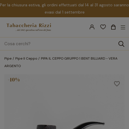
Per la chiusura estiva, gli ordini effettuati dal 14 al 31 agosto saranno
evasi dal 1 settembre
nav
☰
Tog
search
Pipe
Pipe Il Ceppo
PIPA IL CEPPO GRUPPO 1 BENT BILLIARD - VERA
ARGENTO
-10%
favorite_border