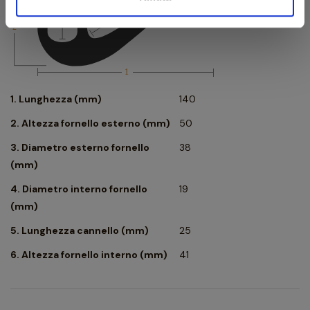
1. Lunghezza (mm)
140
2. Altezza fornello esterno (mm)
50
3. Diametro esterno fornello
38
(mm)
4. Diametro interno fornello
19
(mm)
5. Lunghezza cannello (mm)
25
6. Altezza fornello interno (mm)
41