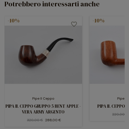
Potrebbero interessarti anche
-10%
-10%
favorite_border
Pipe Il Ceppo
Pipe Il
PIPA IL CEPPO GRUPPO 5 BENT APPLE -
PIPA IL CEPPO 
VERA ARMY ARGENTO
220,00 €
320,00 €
288,00 €