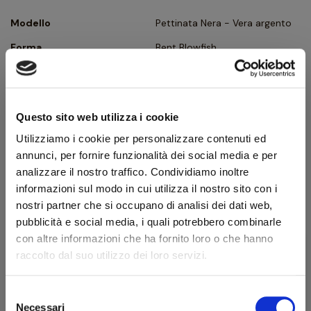
Modello
Pettinata Nera - Vera argento
Forma
Bent Blowfish
Tipologia
Curva
Finissaggio
Pettinata
Questo sito web utilizza i cookie
Colore
Nero
Utilizziamo i cookie per personalizzare contenuti ed
Bocchino
Metacrilato
annunci, per fornire funzionalità dei social media e per
Foro bocchino (mm)
3
analizzare il nostro traffico. Condividiamo inoltre
informazioni sul modo in cui utilizza il nostro sito con i
Filtro
No
nostri partner che si occupano di analisi dei dati web,
Peso (g)
55
pubblicità e social media, i quali potrebbero combinarle
con altre informazioni che ha fornito loro o che hanno
Ghiera
Argento
raccolto dal suo utilizzo dei loro servizi.
Confezione originale
Sì
Condizione
Pipe Nuove
Selezione
Necessari
del