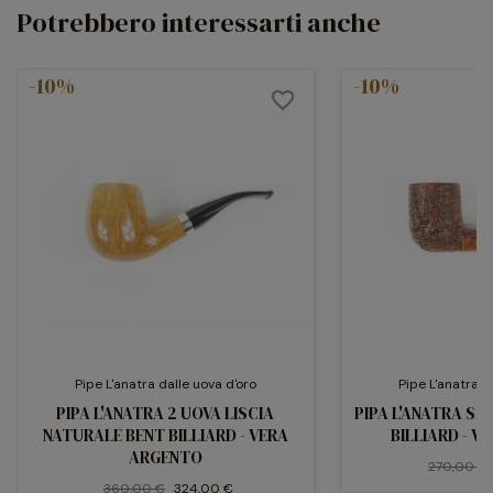
Potrebbero interessarti anche
-10%
-10%
favorite_border
Pipe L'anatra dalle uova d'oro
Pipe L'anatra d
PIPA L'ANATRA 2 UOVA LISCIA
PIPA L'ANATRA S
NATURALE BENT BILLIARD - VERA
BILLIARD - 
ARGENTO
270,00 €
360,00 €
324,00 €