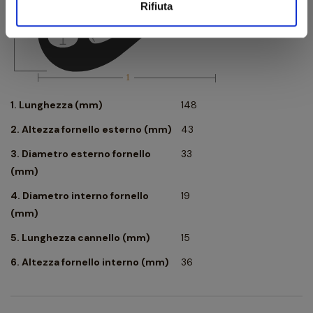
Rifiuta
1. Lunghezza (mm)
148
2. Altezza fornello esterno (mm)
43
3. Diametro esterno fornello
33
(mm)
4. Diametro interno fornello
19
(mm)
5. Lunghezza cannello (mm)
15
6. Altezza fornello interno (mm)
36