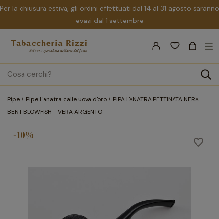
Per la chiusura estiva, gli ordini effettuati dal 14 al 31 agosto saranno
evasi dal 1 settembre
nav
☰
Tog
search
Pipe
Pipe L'anatra dalle uova d'oro
PIPA L'ANATRA PETTINATA NERA
BENT BLOWFISH - VERA ARGENTO
-10%
favorite_border