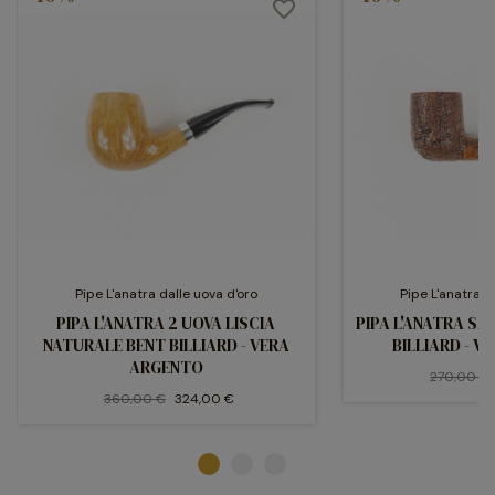
favorite_border
Pipe L'anatra dalle uova d'oro
Pipe L'anatra d
PIPA L'ANATRA 2 UOVA LISCIA
PIPA L'ANATRA S
NATURALE BENT BILLIARD - VERA
BILLIARD - 
ARGENTO
270,00 €
360,00 €
324,00 €