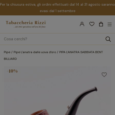
Per la chiusura estiva, gli ordini effettuati dal 14 al 31 agosto saranno
evasi dal 1 settembre
nav
☰
Tog
search
Pipe
Pipe L'anatra dalle uova d'oro
PIPA L'ANATRA SABBIATA BENT
BILLIARD
-10%
favorite_border