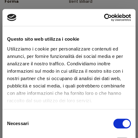
Forma
Bent Billiard
Tipologia
Curva
Finissaggio
Sabbiata
Colore
Marrone
Questo sito web utilizza i cookie
Bocchino
Metacrilato
Utilizziamo i cookie per personalizzare contenuti ed
Foro bocchino (mm)
3
annunci, per fornire funzionalità dei social media e per
analizzare il nostro traffico. Condividiamo inoltre
Filtro
No
informazioni sul modo in cui utilizza il nostro sito con i
Peso (g)
42
nostri partner che si occupano di analisi dei dati web,
pubblicità e social media, i quali potrebbero combinarle
Confezione originale
Sì
con altre informazioni che ha fornito loro o che hanno
Condizione
Pipe Nuove
raccolto dal suo utilizzo dei loro servizi.
Descrizione produttore
Selezione
Benvenuto!
Necessari
del
L’Anatra dalle Uova d’Oro è un marchio che si distingue per la
consenso
sua originalità, tanto nel nome, quanto nella produzione.