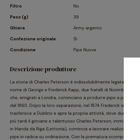
Filtro
No
Peso (g)
39
Ghiera
Army argento
Confezione originale
Sì
Condizione
Pipe Nuove
Descrizione produttore
La storia di Charles Peterson è indissolubilmente legata al
nome di George e Frederick Kapp, due fratelli di Norimberga
che, emigrati a Londra, cominciano a produrre pipe a partire
dal 1865. Dopo la loro separazione, nel 1874 Frederick si
trasferisce a Dublino e apre la propria attività, dove due anni
più tardi il giovane e talentuoso Charles Peterson, immigrato
in Irlanda da Riga (Lettonia), comincia a lavorare realizzando
pipe in radica su ordinazione. Con la prematura scomparsa di