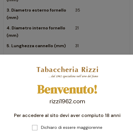
3. Diametro esterno fornello
35
(mm)
4. Diametro interno fornello
21
(mm)
5. Lunghezza cannello (mm)
31
6. Altezza fornello interno
37
(mm)
Benvenuto!
rizzi1962.com
Per accedere al sito devi aver compiuto 18 anni
Dichiaro di essere maggiorenne