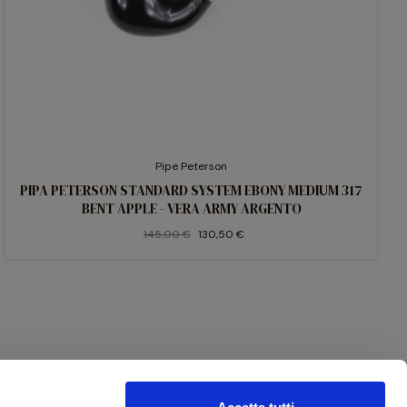
Pipe Peterson
PIPA PETERSON STANDARD SYSTEM EBONY MEDIUM 317
BENT APPLE - VERA ARMY ARGENTO
145,00 €
130,50 €
Bonifico Bancario