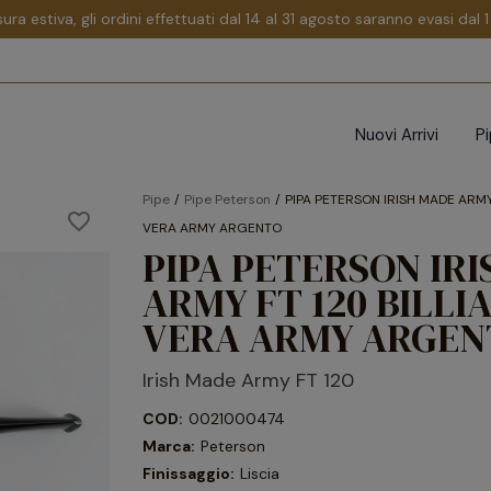
sura estiva, gli ordini effettuati dal 14 al 31 agosto saranno evasi dal
Nuovi Arrivi
P
Pipe
Pipe Peterson
PIPA PETERSON IRISH MADE ARMY 
favorite_border
VERA ARMY ARGENTO
PIPA PETERSON IR
ARMY FT 120 BILLIA
VERA ARMY ARGEN
Irish Made Army FT 120
COD:
0021000474
Marca:
Peterson
Finissaggio:
Liscia