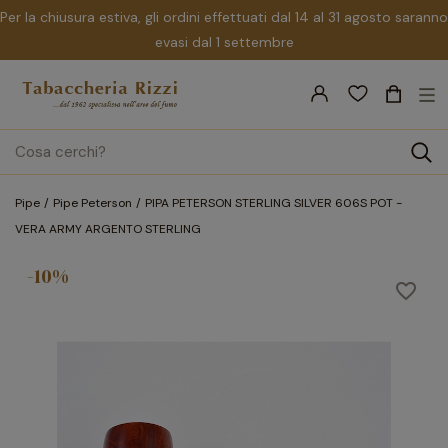
Per la chiusura estiva, gli ordini effettuati dal 14 al 31 agosto saranno
evasi dal 1 settembre
nav
☰
Tog
search
Pipe
Pipe Peterson
PIPA PETERSON STERLING SILVER 606S POT -
VERA ARMY ARGENTO STERLING
-10%
favorite_border