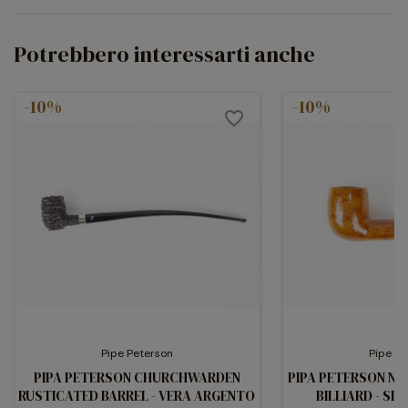
Potrebbero interessarti anche
-10%
-10%
favorite_border
Pipe Peterson
Pipe P
PIPA PETERSON CHURCHWARDEN
PIPA PETERSON NA
RUSTICATED BARREL - VERA ARGENTO
BILLIARD - S