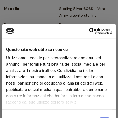
Modello
Sterling Silver 606S - Vera
Army argento sterling
Forma
Pot
Tipologia
Dritta
Finissaggio
Liscia
Questo sito web utilizza i cookie
Colore
Rosso
Utilizziamo i cookie per personalizzare contenuti ed
Bocchino
Ebanite - a sella
annunci, per fornire funzionalità dei social media e per
Foro bocchino (mm)
3
analizzare il nostro traffico. Condividiamo inoltre
informazioni sul modo in cui utilizza il nostro sito con i
Filtro
No
nostri partner che si occupano di analisi dei dati web,
Peso (g)
44
pubblicità e social media, i quali potrebbero combinarle
con altre informazioni che ha fornito loro o che hanno
Ghiera
Army argento sterling
raccolto dal suo utilizzo dei loro servizi.
Confezione originale
Sì
Selezione
Condizione
Pipe Nuove