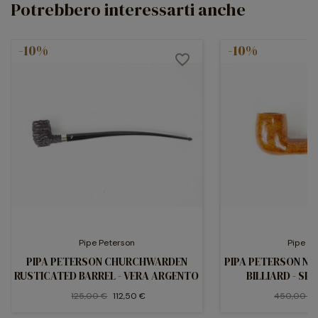
Potrebbero interessarti anche
-10%
-10%
favorite_border
Pipe Peterson
Pipe P
PIPA PETERSON CHURCHWARDEN
PIPA PETERSON NA
RUSTICATED BARREL - VERA ARGENTO
BILLIARD - S
125,00 €
112,50 €
450,00 €