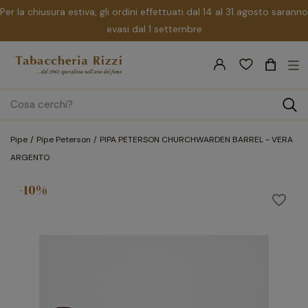
Per la chiusura estiva, gli ordini effettuati dal 14 al 31 agosto saranno
evasi dal 1 settembre
nav
☰
Tog
search
Pipe
Pipe Peterson
PIPA PETERSON CHURCHWARDEN BARREL - VERA
ARGENTO
-10%
favorite_border