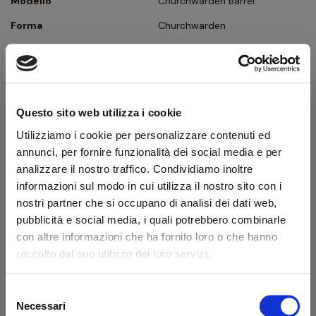
Modello
Churchwarden Barrel
Forma
Churchwarden
Tipologia
Curva
Finissaggio
Pettinata
Colore
Arancio
Questo sito web utilizza i cookie
Bocchino
Ebanite
Utilizziamo i cookie per personalizzare contenuti ed
Foro bocchino (mm)
3
annunci, per fornire funzionalità dei social media e per
analizzare il nostro traffico. Condividiamo inoltre
Filtro
No
informazioni sul modo in cui utilizza il nostro sito con i
Peso (g)
32
nostri partner che si occupano di analisi dei dati web,
pubblicità e social media, i quali potrebbero combinarle
Ghiera
Argento
con altre informazioni che ha fornito loro o che hanno
Confezione originale
Sì
raccolto dal suo utilizzo dei loro servizi.
Condizione
Pipe Nuove
Selezione
Benvenuto!
Necessari
del
Descrizione produttore