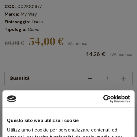
COD:
0021001677
Marca:
My Way
Finissaggio:
Liscia
Tipologia:
Curva
54,00 €
60,00 €
IVA inclusa
44,26 €
IVA esclusa
Quantità
AGGIUNGI AL CARRELLO
Scheda tecnica
Questo sito web utilizza i cookie
Modello
Lady Pipe
Utilizziamo i cookie per personalizzare contenuti ed