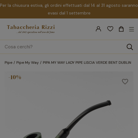
Per la chiusura estiva, gli ordini effettuati dal 14 al 31 agosto saranno
evasi dal 1 settembre
nav
☰
Tog
search
Pipe
Pipe My Way
PIPA MY WAY LADY PIPE LISCIA VERDE BENT DUBLIN
-10%
favorite_border