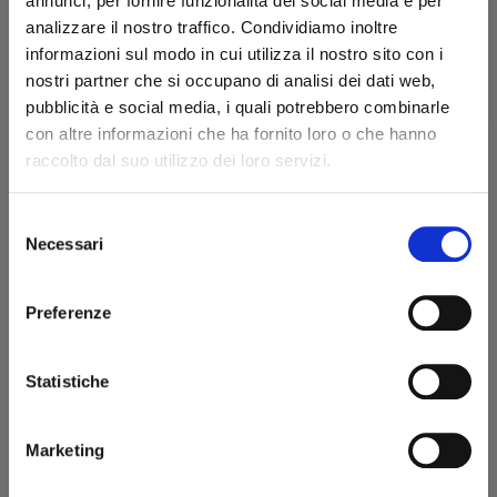
annunci, per fornire funzionalità dei social media e per
Forma
Bent Dublin
analizzare il nostro traffico. Condividiamo inoltre
Tipologia
Curva
informazioni sul modo in cui utilizza il nostro sito con i
nostri partner che si occupano di analisi dei dati web,
Finissaggio
Liscia
pubblicità e social media, i quali potrebbero combinarle
Colore
Verde
con altre informazioni che ha fornito loro o che hanno
raccolto dal suo utilizzo dei loro servizi.
Bocchino
Metacrilato - a sella
Foro bocchino (mm)
3
Selezione
Benvenuto!
Filtro
No
Necessari
del
consenso
Peso (g)
19
rizzi1962.com
Preferenze
Confezione originale
Sì
Per accedere al sito devi aver compiuto 18 anni
Condizione
Pipe Nuove
Statistiche
Dichiaro di essere maggiorenne
Misure
Marketing
ENTRA