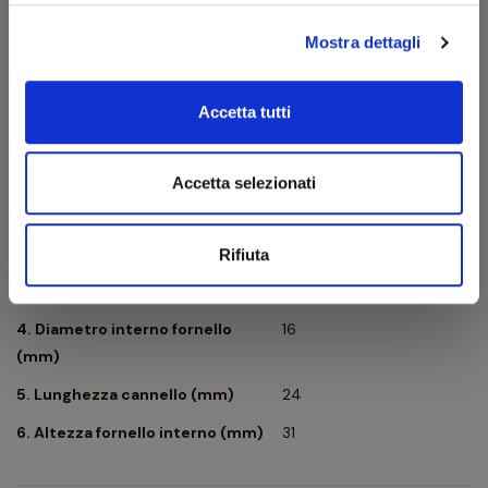
Mostra dettagli
Accetta tutti
Accetta selezionati
1. Lunghezza (mm)
132
2. Altezza fornello esterno (mm)
42
Rifiuta
3. Diametro esterno fornello
28
(mm)
4. Diametro interno fornello
16
(mm)
5. Lunghezza cannello (mm)
24
6. Altezza fornello interno (mm)
31