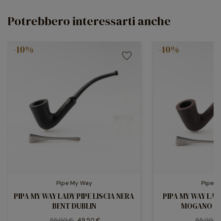
Potrebbero interessarti anche
-10%
-10%
favorite_border
Pipe My Way
Pipe 
PIPA MY WAY LADY PIPE LISCIA NERA
PIPA MY WAY LAD
BENT DUBLIN
MOGANO BE
55,00 €
49,50 €
55,00 €