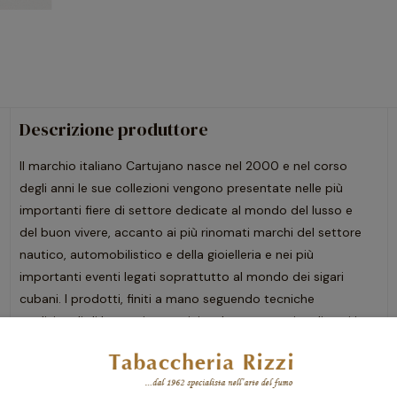
Descrizione produttore
Il marchio italiano Cartujano nasce nel 2000 e nel corso
degli anni le sue collezioni vengono presentate nelle più
importanti fiere di settore dedicate al mondo del lusso e
del buon vivere, accanto ai più rinomati marchi del settore
nautico, automobilistico e della gioielleria e nei più
importanti eventi legati soprattutto al mondo dei sigari
cubani. I prodotti, finiti a mano seguendo tecniche
tradizionali di lavorazione artigianale, sono tutti realizzati in
materiali pregiati.
Potrebbero interessarti anche