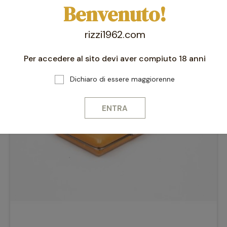
Benvenuto!
rizzi1962.com
-10%
favorite_border
Per accedere al sito devi aver compiuto 18 anni
Dichiaro di essere maggiorenne
ENTRA