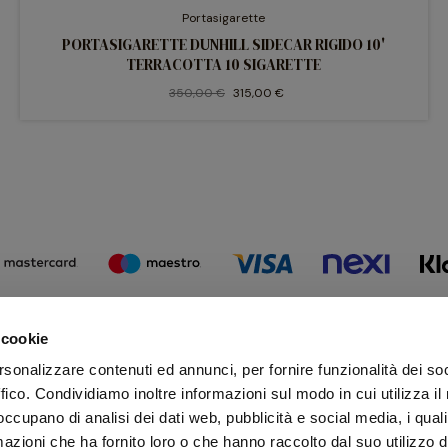
Portasigarette
PORTASIGARETTE DUNHILL SIDECAR RIGIDO 10'
TERRACOTTA 10 SIGARETTE
350,00 €
315,00 €
 cookie
Iscr
rsonalizzare contenuti ed annunci, per fornire funzionalità dei so
Rima
ffico. Condividiamo inoltre informazioni sul modo in cui utilizza il 
 occupano di analisi dei dati web, pubblicità e social media, i qual
azioni che ha fornito loro o che hanno raccolto dal suo utilizzo d