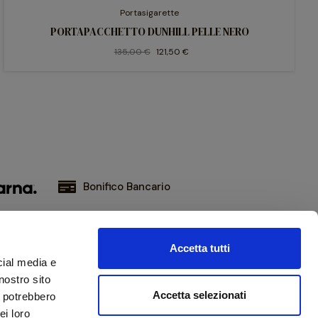
Portasigarette
PORTAPACCHETTO DUNHILL PELLE NERO
135,00 €
121,50 €
Bonifico Bancario
Accetta tutti
iviti alla nostra newsletter
cial media e
ni aggiornato sulle novità e promozioni
nostro sito
Accetta selezionati
i potrebbero
ei loro