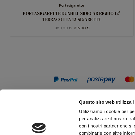
Portasigarette
PORTASIGARETTE DUNHILL SIDECAR RIGIDO 12'
TERRACOTTA 12 SIGARETTE
350,00 €
315,00 €
Questo sito web utilizza i
Utilizziamo i cookie per pe
per analizzare il nostro tra
con i nostri partner che si
combinarle con altre inform