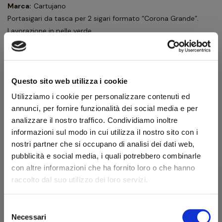
Marca:
Cartujano
Portasigari da tasca per 2 sigari formato “Corona Grande”.
Lavorazione in pelle verde.
75,60 €
84,00 €
IVA inclusa
61,97 €
IVA esclusa
Questo sito web utilizza i cookie
Utilizziamo i cookie per personalizzare contenuti ed
annunci, per fornire funzionalità dei social media e per
Quantità
analizzare il nostro traffico. Condividiamo inoltre
informazioni sul modo in cui utilizza il nostro sito con i
AGGIUNGI AL CARRELLO
nostri partner che si occupano di analisi dei dati web,
pubblicità e social media, i quali potrebbero combinarle
con altre informazioni che ha fornito loro o che hanno
Scheda tecnica
raccolto dal suo utilizzo dei loro servizi.
Modello
Corona Grande 2 Cigars
Selezione
Colore
Verde
Necessari
del