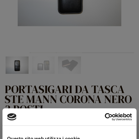
PORTASIGARI DA TASCA
STE MANN CORONA NERO
3 POSTI
Corona 3 Cigars
COD:
9999000015
Questo sito web utilizza i cookie