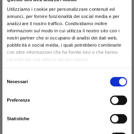
Marca:
Ste Mann
Utilizziamo i cookie per personalizzare contenuti ed
Portasigari da tasca per 3 sigari formato “Corona”. Lavorazione
annunci, per fornire funzionalità dei social media e per
in pelle nera.
analizzare il nostro traffico. Condividiamo inoltre
61,00 €
informazioni sul modo in cui utilizza il nostro sito con i
IVA inclusa
nostri partner che si occupano di analisi dei dati web,
50,00 €
IVA esclusa
pubblicità e social media, i quali potrebbero combinarle
con altre informazioni che ha fornito loro o che hanno
raccolto dal suo utilizzo dei loro servizi.
Quantità
Selezione
Benvenuto!
Necessari
del
AGGIUNGI AL CARRELLO
consenso
rizzi1962.com
Preferenze
Scheda tecnica
Per accedere al sito devi aver compiuto 18 anni
Modello
Corona 3 Cigars
Statistiche
Dichiaro di essere maggiorenne
Colore
Nero