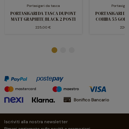
Portasigari da tasca
Portasigar
PORTASIGARI DA TASCA DUPONT
PORTASIGARI D
MATT GRAPHITE/BLACK 2 POSTI
COHIBA 55 GOLD
225,00 €
220,
Bonifico Bancario
Iscriviti alla nostra newsletter