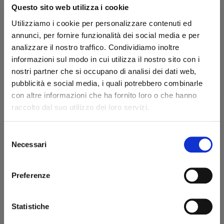
Questo sito web utilizza i cookie
COD:
0021000765
Marca:
Utilizziamo i cookie per personalizzare contenuti ed
Portasigari da tasca per 2 sigari formato “Toscano
annunci, per fornire funzionalità dei social media e per
Ammezzato”. Lavorazione in cuoio color cognac.
analizzare il nostro traffico. Condividiamo inoltre
32,40 €
informazioni sul modo in cui utilizza il nostro sito con i
36,00 €
IVA inclusa
nostri partner che si occupano di analisi dei dati web,
pubblicità e social media, i quali potrebbero combinarle
26,56 €
IVA esclusa
con altre informazioni che ha fornito loro o che hanno
raccolto dal suo utilizzo dei loro servizi.
Quantità
Selezione
Benvenuto!
Necessari
del
AGGIUNGI AL CARRELLO
consenso
rizzi1962.com
Preferenze
Scheda tecnica
Per accedere al sito devi aver compiuto 18 anni
Statistiche
Modello
Toscano Ammezzato 2 Cigars
Dichiaro di essere maggiorenne