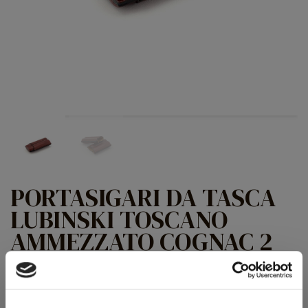
PORTASIGARI DA TASCA
LUBINSKI TOSCANO
AMMEZZATO COGNAC 2
POSTI
Toscano Ammezzato 2 Cigars