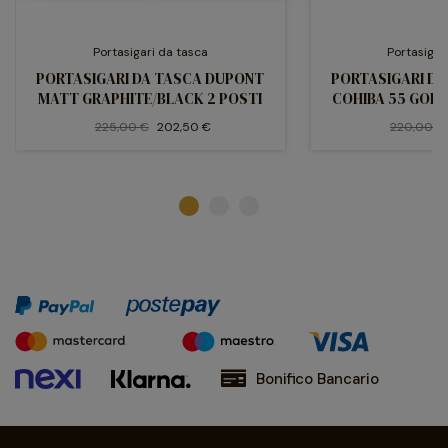
Portasigari da tasca
Portasigar
PORTASIGARI DA TASCA DUPONT
PORTASIGARI D
MATT GRAPHITE/BLACK 2 POSTI
COHIBA 55 GOLD
225,00 €
202,50 €
220,00 €
Bonifico Bancario